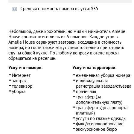
Cредняя стоимость номера в сутки: $35
АЗАД
Небольшой, даже крохотный, но милый мини-отель Amelie
House состоит всего лишь из 5 номеров. Каждое утро в
Amelie House сервируют завтраки, входящие в стоимость
номера, но гости также могут самостоятельно приготовить
еду на общей кухне. По любому вопросу в отеле просят
обращаться на ресепшн.
Услуги в номере:
Услуги на территории:
Интернет
ежедневная уборка номера
завтрак
индивидуальная
телевизор
регистрация заезда/отъезда
уборка
прачечная
трансфер (за
дополнительную плату)
трансфер от/до аэропорта
(платный)
услуги по глажке одежды
факс/ксерокопирование
экскурсионное бюро