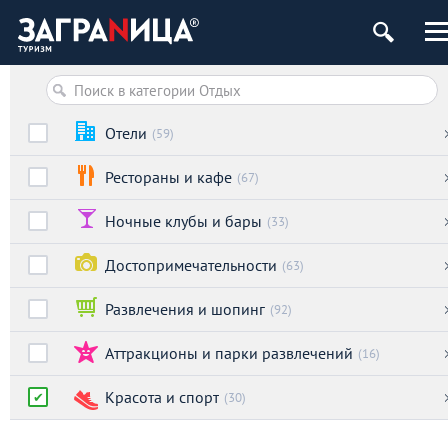
ург
Отели
(59)
Рестораны и кафе
(67)
Ночные клубы и бары
(33)
Достопримечательности
(63)
Развлечения и шопинг
(92)
Аттракционы и парки развлечений
(16)
Красота и спорт
(30)