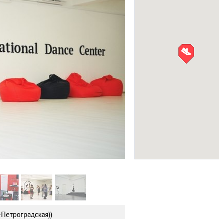
Rock Town
СПОРТ
Фото:
idc-dance
-Петроградская))