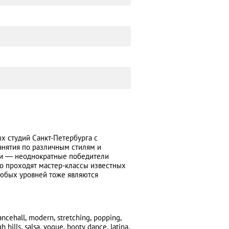
ых студий Санкт-Петербурга с
анятия по различным стилям и
ии — неоднократные победители
о проходят мастер-классы известных
любых уровней тоже являются
ncehall, modern, stretching, popping,
hills, salsa, vogue, booty dance, latina,