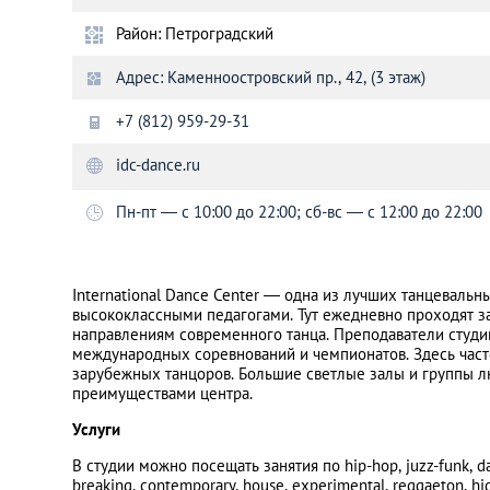
Район: Петроградский
Санкт-Петербург
Адрес: Каменноостровский пр., 42, (3 этаж)
+7 (812) 959-29-31
idc-dance.ru
Пн-пт — с 10:00 до 22:00; сб-вс — с 12:00 до 22:00
International Dance Center — одна из лучших танцевальн
высококлассными педагогами. Тут ежедневно проходят з
направлениям современного танца. Преподаватели студ
международных соревнований и чемпионатов. Здесь част
зарубежных танцоров. Большие светлые залы и группы 
преимуществами центра.
Услуги
В студии можно посещать занятия по hip-hop, juzz-funk, da
breaking, contemporary, house, experimental, reggaeton, high 