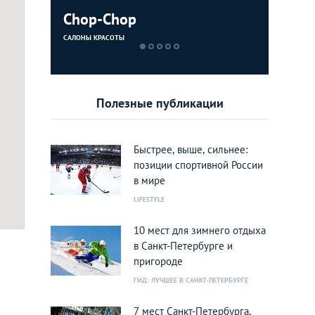
Chop-Chop
Прованс
OLYMP –
Hairfuck
САЛОНЫ КРАСОТЫ
САЛОНЫ КРАСОТ
СПОРТ
САЛОНЫ КРАСОТ
Полезные публикации
Быстрее, выше, сильнее:
позиции спортивной России
в мире
LIFESTYLE
10 мест для зимнего отдыха
в Санкт-Петербурге и
пригороде
ГИД: ЛУЧШЕЕ В САНКТ-ПЕТЕРБУРГЕ
7 мест Санкт-Петербурга,