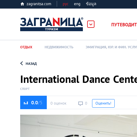
zagranitsa.com
рус
eng
ข้อมูล
ербург
ПУТЕВОДИТ
ОТДЫХ
НЕДВИЖИМОСТЬ
ЭМИГРАЦИЯ, ЮР. И ФИН. УСЛУ
НАЗАД
Loading...
International Dance Cent
СПОРТ
0.0
0 оценок
0
Оценить!
Алматы