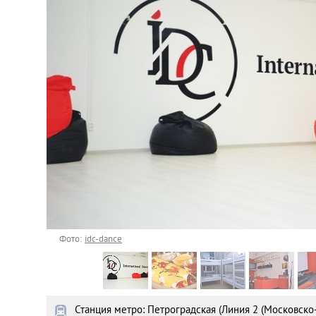
Астана
Афины
Киев
Лондон
Лос-Анджелес
Москва
Париж
Фото:
idc-dance
Паттайя
Станция метро: Петроградская (Линия 2 (Московско
Пхукет