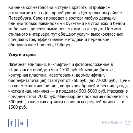
Клиника косметологии и студия красоты «Прованс»
располагается на Дегтярной улице в Центральном районе
Петербурга. Салон приведет в восторг любую девушку
одними только лавандовыми букетами на столиках и белой
АЗАД
мебелью с деревянными решетками на дверцах. Помимо
стильного интерьера, тут обещают услуги высококлассных
специалистов, эффективные методики и передовое
оборудование Lumenis, Pollogen.
Услуги и цены
Лазерная эпиляция, RF-лифтинг и фотоомоложение в
«Провансе» обойдется от 1500 руб. Инъекции (ботокс,
контурная пластика, мезотерапия, дермолифтинг,
биорефитализация) стартуют от 260 руб. (до 22000 руб.). Цены
на косметологию (пилинг, коррекция бровей и ресниц, уходы,
чистка лица, макияж) — в пределах 500-5000 руб. Массажи в
среднем стоят 2000 руб. Маникюр без покрытия обойдется в
800 руб., а женская стрижка на волосы средней длины — в
1300 руб.
В ЗАКЛАДКИ