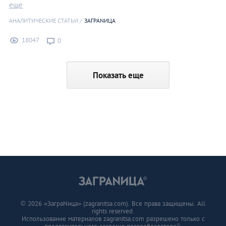
еще
АНАЛИТИЧЕСКИЕ СТАТЬИ
ЗАГРАNИЦА
18047
0
Показать еще
© 2026 «ЗаграNица» (zagranitsa.com). Все права защищены. All
rights reserved.
Использование материалов zagranitsa.com разрешено только с