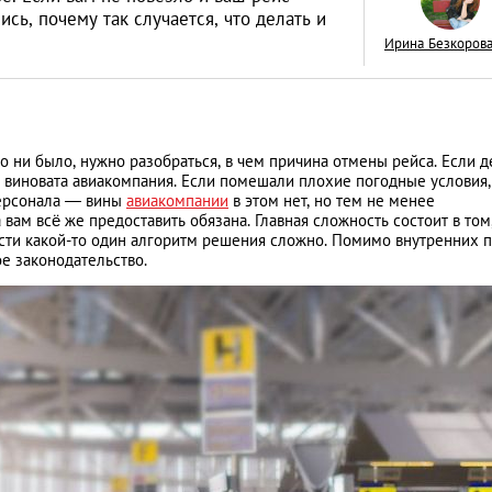
сь, почему так случается, что делать и
Ирина Безкоров
Смартфон – лучши
 ни было, нужно разобраться, в чем причина отмены рейса. Если де
человека. Прилож
— виновата авиакомпания. Если помешали плохие погодные условия,
которые помогут в
персонала — вины
авиакомпании
в этом нет, но тем не менее
АНАЛИТИЧЕСКИЕ СТАТЬИ
м всё же предоставить обязана. Главная сложность состоит в том,
Петербурге
сти какой-то один алгоритм решения сложно. Помимо внутренних 
е законодательство.