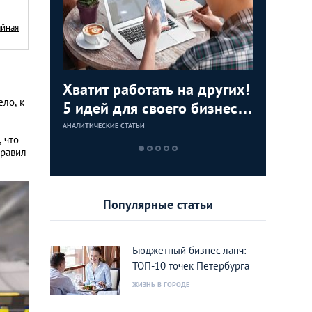
айная
й друг
Хватит работать на других!
Самосто
Есть кон
Верните
ло, к
ения,
5 идей для своего бизнеса
путешес
зарядит
получит
в Петербурге
туристич
ноутбук 
отменен
АНАЛИТИЧЕСКИЕ СТАТЬИ
АНАЛИТИЧЕСКИЕ 
АНАЛИТИЧЕСКИЕ 
АНАЛИТИЧЕСКИЕ 
 что
все «за»
под рук
правил
переход
Популярные статьи
Бюджетный бизнес-ланч:
ТОП-10 точек Петербурга
ЖИЗНЬ В ГОРОДЕ