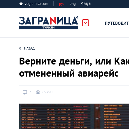
zagranitsa.com
рус
eng
ข้อมูล
ербург
ПУТЕВОДИТ
Loading...
НАЗАД
Верните деньги, или Ка
отмененный авиарейс
Алматы
2
69290
Астана
Афины