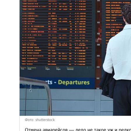
Киев
Лондон
Лос-Анджелес
Москва
Париж
Паттайя
Пхукет
Санкт-Петербург
Фото: shutterstock
Отмена авиарейсов — дело не такое уж и редко