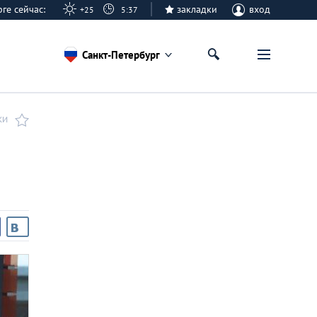
урге сейчас:
закладки
вход
+25
5:37
Санкт-Петербург
КИ