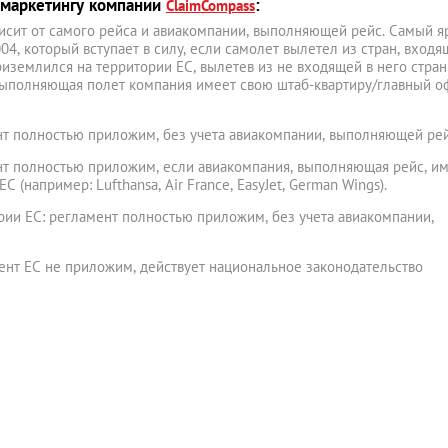
 маркетингу компании
:
ClaimCompass
исит от самого рейса и авиакомпании, выполняющей рейс. Самый я
4, который вступает в силу, если самолет вылетел из стран, входя
иземлился на территории ЕС, вылетев из не входящей в него стран
 выполняющая полет компания имеет свою штаб-квартиру/главный о
т полностью приложим, без учета авиакомпании, выполняющей рей
т полностью приложим, если авиакомпания, выполняющая рейс, и
 (например: Lufthansa, Air France, EasyJet, German Wings).
рии ЕС: регламент полностью приложим, без учета авиакомпании,
мент ЕС не приложим, действует национальное законодательство