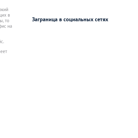
ркий
щих в
Заграница в социальных сетях
ы, то
фис на
с.
меет