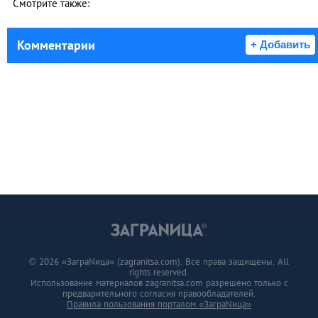
Смотрите также:
Комментарии
+ Добавить
© 2026 «ЗаграNица» (zagranitsa.com). Все права защищены. All
rights reserved.
Использование материалов zagranitsa.com разрешено только с
предварительного согласия правообладателей.
Правила пользования порталом «ЗаграNица»