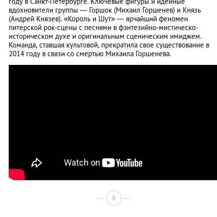
году в Санкт-Петербурге. Ключевые фигуры и идейные
вдохновители группы — Горшок (Михаил Горшенев) и Князь
(Андрей Князев). «Король и Шут» — ярчайший феномен
питерской рок-сцены с песнями в фэнтезийно-мистическо-
историческом духе и оригинальным сценическим имиджем.
Команда, ставшая культовой, прекратила свое существование в
2014 году в связи со смертью Михаила Горшенева.
6