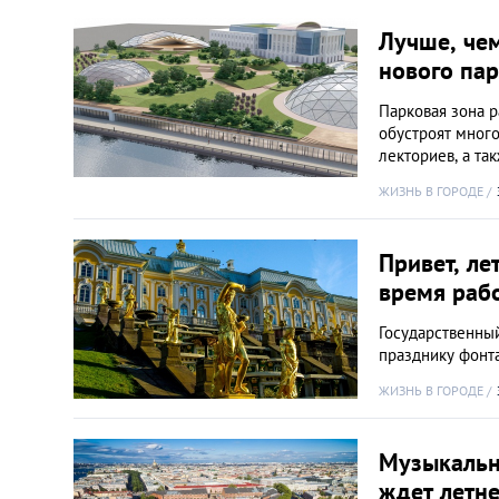
Киев
Лучше, чем
нового па
Лондон
Парковая зона р
обустроят много
Лос-Анджелес
лекториев, а та
ЖИЗНЬ В ГОРОДЕ
Москва
Привет, ле
Париж
время раб
Паттайя
Государственны
празднику фонт
Пхукет
ЖИЗНЬ В ГОРОДЕ
Санкт-Петербург
Музыкальны
ждет летне