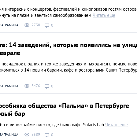
я интересных концертов, фестивалей и кинопоказов гостям остров
хнуть на пляже и заняться самообразованием
Читать еще
2738
ЗАГРАNИЦА
0
а: 14 заведений, которые появились на улиц
феврале
от посиделок в одних и тех же заведениях и находится в поиске ново
акомиться з 14 новыми барами, кафе и ресторанами Санкт-Петербу
3476
ЗАГРАNИЦА
0
особняка общества «Пальма» в Петербурге
овый бар
о и вино» займет место, где было кафе Solaris Lab
Читать еще
3589
ЗАГРАNИЦА
0