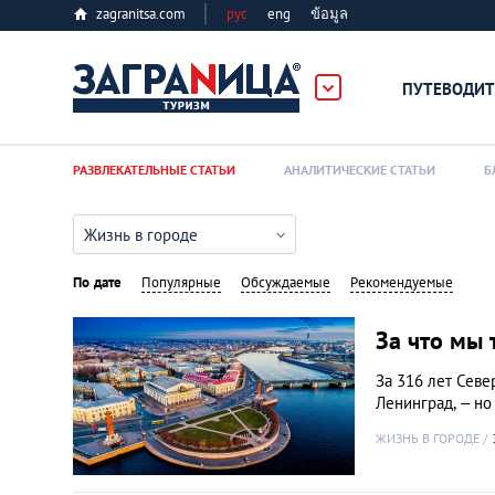
zagranitsa.com
рус
eng
ข้อมูล
ербург
ПУТЕВОДИТ
Loading...
РАЗВЛЕКАТЕЛЬНЫЕ СТАТЬИ
АНАЛИТИЧЕСКИЕ СТАТЬИ
Б
Жизнь в городе
По дате
Популярные
Обсуждаемые
Рекомендуемые
Алматы
За что мы 
За 316 лет Севе
Астана
Ленинград, – но
ЖИЗНЬ В ГОРОДЕ
Афины