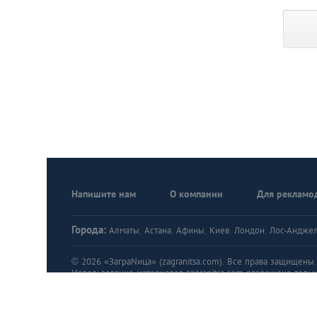
Напишите нам
О компании
Для рекламо
Города:
Алматы
,
Астана
,
Афины
,
Киев
,
Лондон
,
Лос-Андже
© 2026 «ЗаграNица» (zagranitsa.com). Все права защищены. A
Использование материалов zagranitsa.com разрешено тольк
Правила пользования порталом «ЗаграNица»