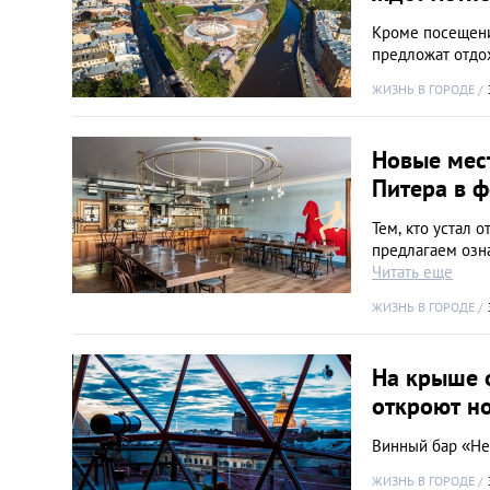
Кроме посещени
предложат отдо
ЖИЗНЬ В ГОРОДЕ
Новые мест
Питера в 
Тем, кто устал 
предлагаем озн
Читать еще
ЖИЗНЬ В ГОРОДЕ
На крыше 
откроют н
Винный бар «Неб
ЖИЗНЬ В ГОРОДЕ