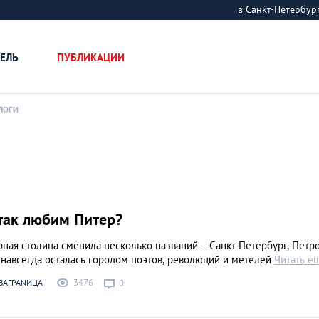
в Санкт-Петербу
ЕЛЬ
ПУБЛИКАЦИИ
ЛОГИ
так любим Питер?
рная столица сменила нескольк­о названий – Санкт-Петербург, Петрог
 навсегда осталась городом поэтов, революций и метелей
Читать е
3476
ЗАГРАNИЦА
0