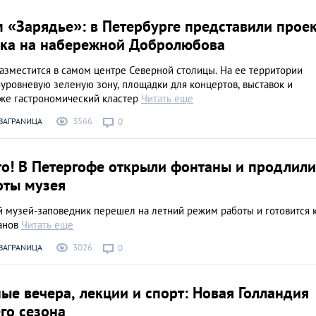
Ночной Петербург
 «Зарядье»: в Петербурге представили прое
в подсветке
рка на набережной Добролюбова
ЖИЗНЬ В ГОРОДЕ
азместится в самом центре Северной столицы. На ее территории
уровневую зеленую зону, площадки для концертов, выставок и
кже гастрономический кластер
Читать еще
3566
ЗАГРАNИЦА
0
то! В Петергофе открыли фонтаны и продлили
оты музея
й музей-заповедник перешел на летний режим работы и готовится 
анов
Читать еще
3026
ЗАГРАNИЦА
0
е вечера, лекции и спорт: Новая Голландия
го сезона