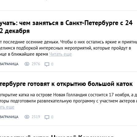
учать: чем заняться в Санкт-Петербурге с 24
2 декабря
т последние осенние деньки. Чтобы о них остались яркие и приятн
делимся подборкой интересных мероприятий, которые пройдут в
лице в ближайшее время
Читать еще
2976
ЗАГРАNИЦА
0
тербурге готовят к открытию большой каток
ткрытие катка на острове Новая Голландия состоится 17 ноября, а 
торы подготовили развлекательную программу с участием актеров 
ать еще
2519
ЗАГРАNИЦА
0