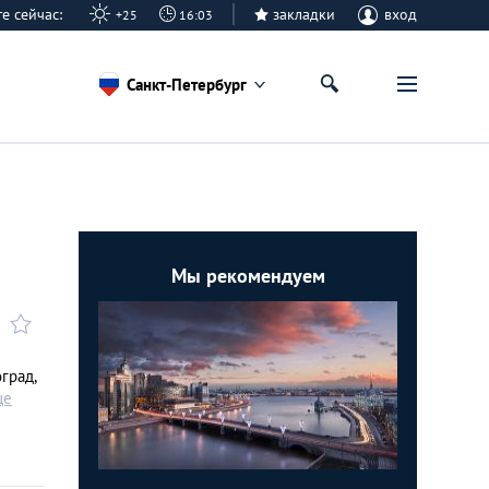
рге сейчас:
закладки
вход
+25
16:03
Санкт-Петербург
Мы рекомендуем
р­ад,
ще