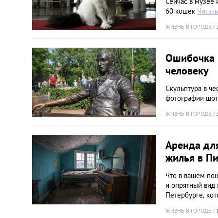
Сейчас в музее 
60 кошек
Читат
ЖИЗНЬ В ГОРОДЕ
Ошибочка 
человеку
Скульптура в че
фотографии шот
ЖИЗНЬ В ГОРОДЕ
Аренда для
жилья в П
Что в вашем по
и опрятный вид 
Петербурге, ко
ЖИЗНЬ В ГОРОДЕ