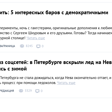
пить: 5 интересных баров с демократичными
перименты, ночь с гангстерами, оригинальные дополнения к люби
мство с Сергеем Шнуровым и его друзьями. Готовы? Тогда начинае
турной столице!
Читать еще
8245
ЗАГРАNИЦА
0
з соцсетей: в Петербурге вскрыли лед на Нев
сь с зимой
етербурга не стала дожидаться, когда Нева окончательно оттает, и
ь процесс при помощи ледоколов.
Читать еще
3329
РЕДАКЦИЯ
0