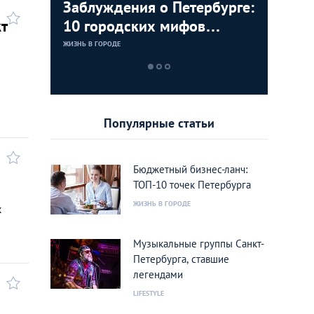
: здания
Заблуждения о Петербурге:
Петербу
кт
10 городских мифов
фонарей
Северной Пальмиры
разврат
ЖИЗНЬ В ГОРОДЕ
ЖИЗНЬ В ГОРОДЕ
места г
Популярные статьи
Бюджетный бизнес-ланч:
ТОП-10 точек Петербурга
ЖИЗНЬ В ГОРОДЕ
к
Музыкальные группы Санкт-
Петербурга, ставшие
легендами
LIFESTYLE