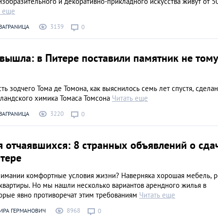
изобразительного и декоративно-прикладного искусства живут от 5
ь еще
3139
ЗАГРАNИЦА
0
вышла: в Питере поставили памятник не том
сть зодчего Тома де Томона, как выяснилось семь лет спустя, сделан
ландского химика Томаса Томсона
Читать еще
3220
ЗАГРАNИЦА
0
 отчаявшихся: 8 странных объявлений о сда
итере
нимании комфортные условия жизни? Наверняка хорошая мебель, 
квартиры. Но мы нашли несколько вариантов арендного жилья в
торые явно противоречат этим требованиям
Читать еще
8968
ИРА ГЕРМАНОВИЧ
0