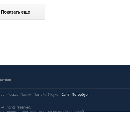
Показать еще
дателя
лес
,
Москва
,
Париж
,
Паттайя
,
Пхукет
,
Санкт-Петербург
ll rights reserved.
о с предварительного согласия правообладателей.