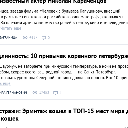
 известный актер Николай Караченцов
нцов, звезда фильма «Человек с бульвара Капуцинов», внесший
в развитие советского и российского кинематографа, скончался в
. За плечами артиста множество ролей в театре, кино и телевидении,
ь
Читать еще
4137
ЗАГРАNИЦА
0
длинность: 10 привычек коренного петербур
шаурму», не загораете при минусовой температуре, а ночи не пров
бом, скорее всего, ваш родной город — не Санкт-Петербург.
спознать уроженца Северной столицы довольно просто. Вот 10 при
ь еще
17453
ИРА ГЕРМАНОВИЧ
4
стражи: Эрмитаж вошел в ТОП-15 мест мира 
 кошек