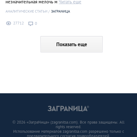
незначительная мелочь м
Читать еще
АНАЛИТИЧЕСКИЕ СТАТЬИ
ЗАГРАNИЦА
27712
0
Показать еще
© 2026 «ЗаграNица» (zagranitsa.com). Все права защищены. All
rights reserved.
Использование материалов zagranitsa.com разрешено только с
предварительного согласия правообладателей.