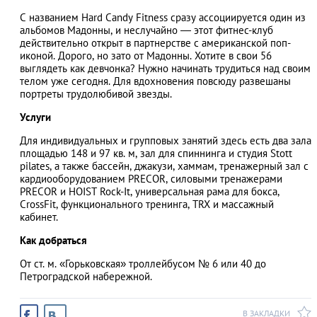
С названием Hard Candy Fitness сразу ассоциируется один из
альбомов Мадонны, и неслучайно — этот фитнес-клуб
действительно открыт в партнерстве с американской поп-
иконой. Дорого, но зато от Мадонны. Хотите в свои 56
АЗАД
выглядеть как девчонка? Нужно начинать трудиться над своим
телом уже сегодня. Для вдохновения повсюду развешаны
портреты трудолюбивой звезды.
Услуги
Для индивидуальных и групповых занятий здесь есть два зала
площадью 148 и 97 кв. м, зал для спиннинга и студия Stott
pilates, а также бассейн, джакузи, хаммам, тренажерный зал с
кардиооборудованием PRECOR, силовыми тренажерами
PRECOR и HOIST Rock-It, универсальная рама для бокса,
CrossFit, функционального тренинга, TRX и массажный
кабинет.
Как добраться
От ст. м. «Горьковская» троллейбусом № 6 или 40 до
Петроградской набережной.
В ЗАКЛАДКИ