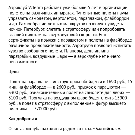
Аэроклуб Vzletim работает уже больше 5 лет в организации
полетов на различных аппаратах. Тут опытные пилоты научат
управлять самолетом, вертолетом, парапланом, флайбордом
и др. Разнообразие летных маршрутов позволяет увидеть
АЗАД
ночной Петербург, слетать в стратосферу или попробовать
высший пилотаж на сверхзвуковой скорости. Есть
сертификаты на прыжки с парашютом и полеты на флайборде
различной продолжительности. Аэротруба позволит испытать
чувство свободного полета. Планеры, дельтапланы,
паратрайки, воздушные шары — в аэроклубе нет ничего
невозможного.
Цены
Полет на параплане с инструктором обойдется в 1690 руб., 15
мин. на флайборде — в 2600 руб., прыжок с парашютом —
3300 руб., ознакомительный полет на самолете для двоих —
5100 руб. Прогулка на воздушном шаре будет стоить 15900
руб., а полет в стратосферу с выполнением фигур высшего
пилотажа — 770000 руб.
Как добраться
Офис аэроклуба находится рядом со ст. м. «Балтийская».