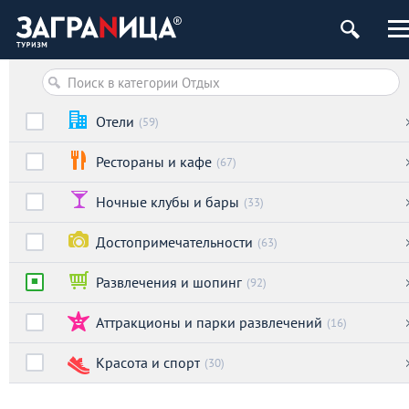
ург
Отели
(59)
Рестораны и кафе
(67)
Ночные клубы и бары
(33)
Достопримечательности
(63)
Развлечения и шопинг
(92)
Аттракционы и парки развлечений
(16)
Красота и спорт
(30)