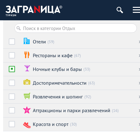
ург
Отели
(59)
Рестораны и кафе
(67)
Ночные клубы и бары
(33)
Достопримечательности
(63)
Развлечения и шопинг
(92)
Аттракционы и парки развлечений
(16)
Красота и спорт
(30)