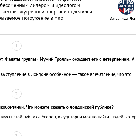
с бессменным лидером и идеологом
якаемой внутренней энергией поделился
бываемое погружение в мир
Заграница. Ло
Как начать карьер
1
кинопродюсера в 
реальная история
ЭКСКЛЮЗИВНОЕ ИНТЕРВЬЮ
рт. Фанаты группы «Мумий Тролль» ожидают его с нетерпением. А 
петербуржца Фед
Друзина
 выступление в Лондоне особенное — такое впечатление, что это
2
кобритании. Что можете сказать о лондонской публике?
кусы этой публики. Уверен, в аудитории можно найти людей, кото