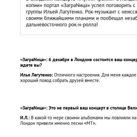
копии» портал «ЗаграNица» успел поговорить 
группы Ильей Лагутенко. Рок-музыкант с неисс
своими ближайшими планами и пообещал неза
дальневосточного рок-н-ролла!
«ЗаграNица»: 6 декабря в Лондоне состоится ваш конце
ждете вы?
Илья Лагутенко:
Отличного настроения. Для меня каждое
хороший повод собрать друзей вместе.
«ЗаграNица»: Это не первый ваш концерт в столице Вели
И.Л.:
В какой-то мере своими альбомами мы повлияли на в
Лондон привели именно песни «МТ».