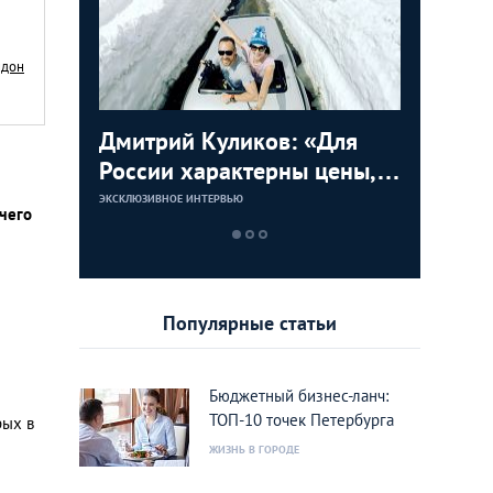
ндон
у
Дмитрий Куликов: «Для
Илья Ла
Лондоне:
России характерны цены,
Лондоне
несоответствующие
половин
ЭКСКЛЮЗИВНОЕ ИНТЕРВЬЮ
ЭКСКЛЮЗИВНОЕ 
чего
ора
предлагаемому качеству»
альбомо
Популярные статьи
Бюджетный бизнес-ланч:
ТОП-10 точек Петербурга
рых в
ЖИЗНЬ В ГОРОДЕ