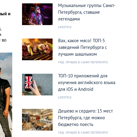
Музыкальные группы Санкт-
Петербурга, ставшие
мый и
легендами
LIFESTYLE
.
и
е во
Вах, какое мясо! ТОП-5
заведений Петербурга с
лучшим шашлыком
ГИД: ЛУЧШЕЕ В САНКТ-ПЕТЕРБУРГЕ
ТОП-10 приложений для
изучения английского языка
для iOS и Android
LIFESTYLE
Дешево и сердито: 15 мест
Петербурга, где можно
бюджетно поесть
ГИД: ЛУЧШЕЕ В САНКТ-ПЕТЕРБУРГЕ