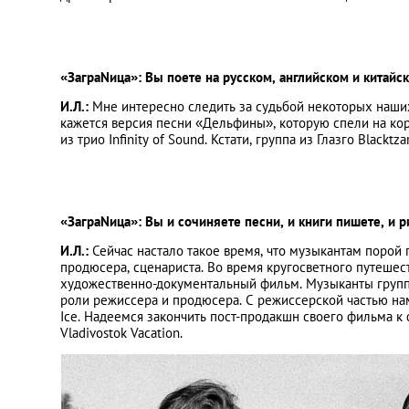
«ЗаграNица»: Вы поете на русском, английском и китайск
И.Л.:
Мне интересно следить за судьбой некоторых наши
кажется версия песни «Дельфины», которую спели на к
из трио Infinity of Sound. Кстати, группа из Глазго Blaсk
«ЗаграNица»: Вы и сочиняете песни, и книги пишете, и р
И.Л.:
Сейчас настало такое время, что музыкантам порой
продюсера, сценариста. Во время кругосветного путешес
художественно-документальный фильм. Музыканты группы
роли режиссера и продюсера. С режиссерской частью нам
Ice. Надеемся закончить пост-продакшн своего фильма к 
Vladivostok Vacation.