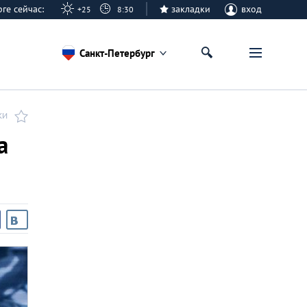
урге сейчас:
закладки
вход
+25
8:30
Санкт-Петербург
КИ
а