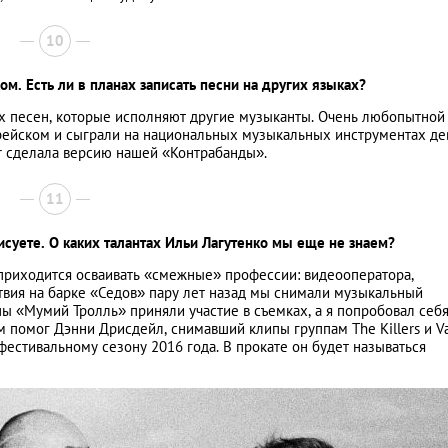
10
ом. Есть ли в планах записать песни на других языках?
х песен, которые исполняют другие музыканты. Очень любопытной
орейском и сыграли на национальных музыкальных инструментах д
tzar cделала версию нашей «Контрабанды».
11
исуете. О каких талантах Ильи Лагутенко мы еще не знаем?
 приходится осваивать «смежные» профессии: видеооператора,
твия на барке «Седов» пару лет назад мы снимали музыкальный
 «Мумий Тролль» приняли участие в съемках, а я попробовал себя
 помог Дэнни Дрисдейл, снимавший клипы группам The Killers и Va
фестивальному сезону 2016 года. В прокате он будет называться