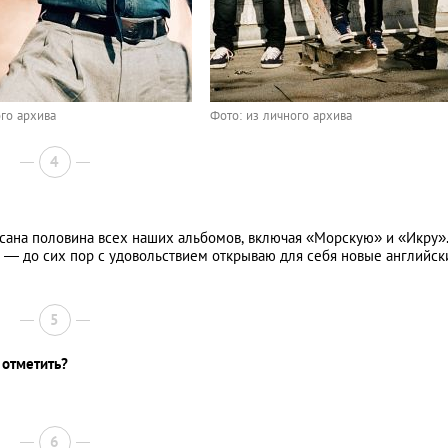
ого архива
Фото: из личного архива
4
исана половина всех наших альбомов, включая «Морскую» и «Икру»
 — до сих пор с удовольствием открываю для себя новые английск
5
 отметить?
6