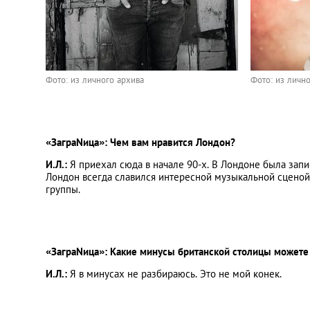
Фото: из личного архива
Фото: из личн
«ЗаграNица»: Чем вам нравится Лондон?
И.Л.:
Я приехал сюда в начале 90-х. В Лондоне была зап
Лондон всегда славился интересной музыкальной сценой
группы.
«ЗаграNица»: Какие минусы британской столицы можете
И.Л.:
Я в минусах не разбираюсь. Это не мой конек.