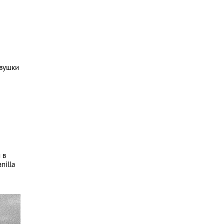
евушки
 в
nilla