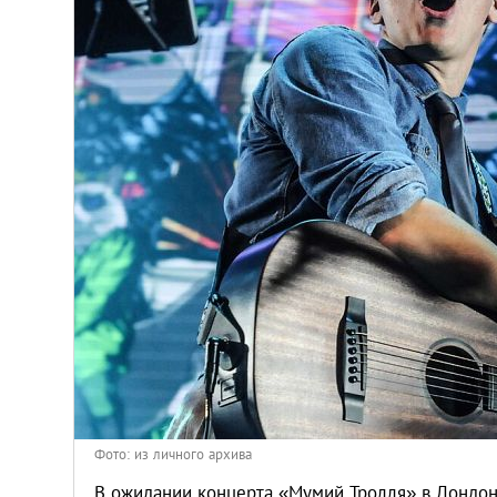
Киев
Лондон
Лос-Анджелес
Москва
Париж
Паттайя
Пхукет
Санкт-Петербург
Фото: из личного архива
В ожидании концерта «Мумий Тролля» в Лондон