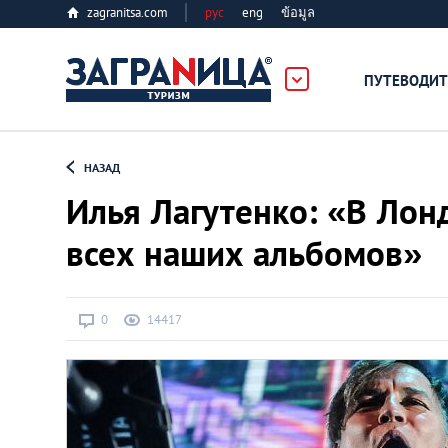
zagranitsa.com
рус
eng
ข้อมูล
ербург
ПУТЕВОДИТ
Loading...
НАЗАД
Илья Лагутенко: «В Лон
всех наших альбомов»
Алматы
0
14417
Астана
Афины