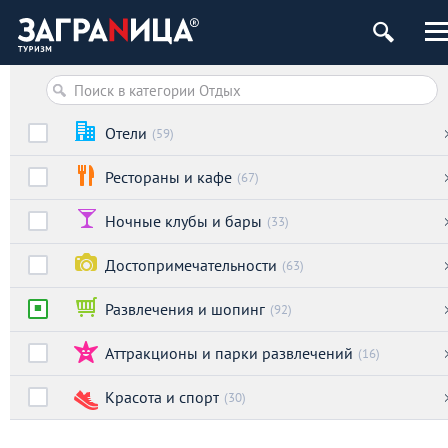
ург
Отели
(59)
Рестораны и кафе
(67)
Ночные клубы и бары
(33)
Достопримечательности
(63)
Развлечения и шопинг
(92)
Аттракционы и парки развлечений
(16)
Красота и спорт
(30)