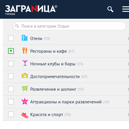
ург
Отели
(59)
Рестораны и кафе
(67)
Ночные клубы и бары
(33)
Достопримечательности
(63)
Развлечения и шопинг
(92)
Аттракционы и парки развлечений
(16)
Красота и спорт
(30)