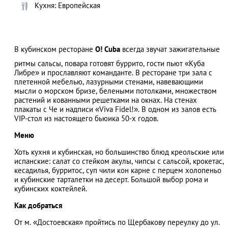
Кухня: Европейская
АЗАД
В кубинском ресторане
O! Cuba
всегда звучат зажигательные
ритмы сальсы, повара готовят буррито, гости пьют «Куба
Либре» и прославляют команданте. В ресторане три зала с
плетенной мебелью, лазурными стенами, навевающими
мысли о морском бризе, белеными потолками, множеством
растений и кованными решетками на окнах. На стенах
плакаты с Че и надписи «Viva Fidel!». В одном из залов есть
VIP-стол из настоящего бьюика 50-х годов.
Меню
Хоть кухня и кубинская, но большинство блюд креольские или
испанские: салат со стейком акулы, чипсы с сальсой, крокетас,
кесадилья, бурритос, суп чили кон карне с перцем холопеньо
и кубинские тарталетки на десерт. Большой выбор рома и
кубинских коктейлей.
Как добраться
От м. «Достоевская» пройтись по Щербакову переулку до ул.