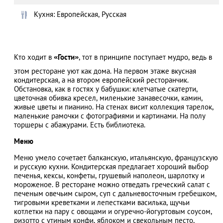
Кухня: Европейская, Русская
АЗАД
Кто ходит в
«Гости»
, тот в принципе поступает мудро, ведь в
этом ресторане уют как дома. На первом этаже вкусная
кондитерская, а на втором европейский ресторанчик.
Обстановка, как в гостях у бабушки: клетчатые скатерти,
цветочная обивка кресел, миленькие занавесочки, камин,
живые цветы и пианино. На стенах висит коллекция тарелок,
маленькие рамочки с фотографиями и картинами. На полу
торшеры с абажурами. Есть библиотека.
Меню
Меню умело сочетает балканскую, итальянскую, французскую
и русскую кухни. Кондитерская предлагает хороший выбор
печенья, кексы, конфеты, грушевый наполеон, шарлотку и
мороженое. В ресторане можно отведать греческий салат с
печеным овечьим сыром, суп с дальневосточным гребешком,
тигровыми креветками и лепестками василька, щучьи
котлетки на пару с овощами и огуречно-йогуртовым соусом,
ризотто с утиным конфи, яблоком и свекольным песто,