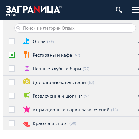
ург
Отели
(59)
Рестораны и кафе
(67)
Ночные клубы и бары
(33)
Достопримечательности
(63)
Развлечения и шопинг
(92)
Аттракционы и парки развлечений
(16)
Красота и спорт
(30)