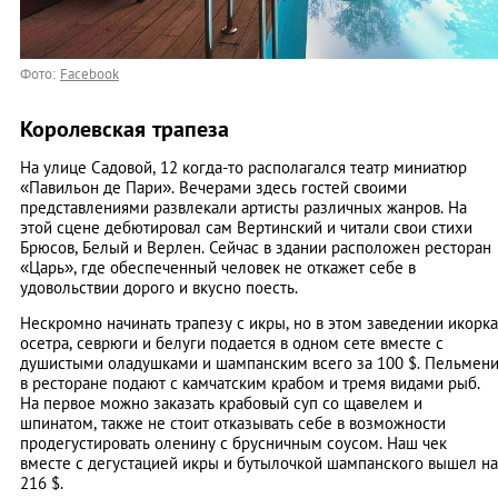
Фото:
Facebook
Королевская трапеза
На улице Садовой, 12 когда-то располагался театр миниатюр
«Павильон де Пари». Вечерами здесь гостей своими
представлениями развлекали артисты различных жанров. На
этой сцене дебютировал сам Вертинский и читали свои стихи
Брюсов, Белый и Верлен. Сейчас в здании расположен ресторан
«Царь», где обеспеченный человек не откажет себе в
удовольствии дорого и вкусно поесть.
Нескромно начинать трапезу с икры, но в этом заведении икорка
осетра, севрюги и белуги подается в одном сете вместе с
душистыми оладушками и шампанским всего за 100 $. Пельмен
в ресторане подают с камчатским крабом и тремя видами рыб.
На первое можно заказать крабовый суп со щавелем и
шпинатом, также не стоит отказывать себе в возможности
продегустировать оленину с брусничным соусом. Наш чек
вместе с дегустацией икры и бутылочкой шампанского вышел на
216 $.