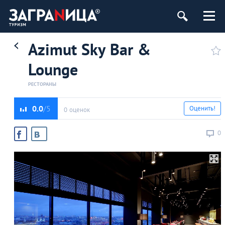
ург
Azimut Sky Bar &
Lounge
РЕСТОРАНЫ
0.0
Оценить!
0 оценок
0