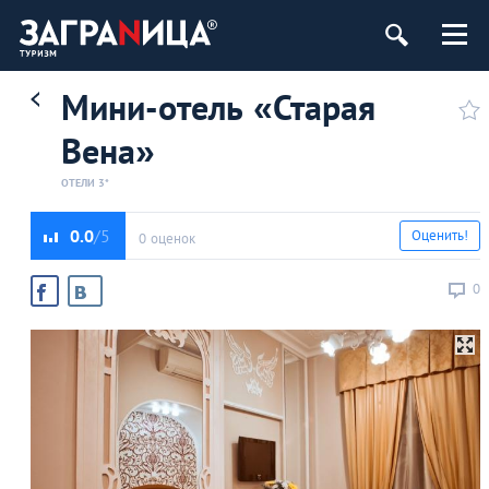
ург
Мини-отель «Старая
Вена»
ОТЕЛИ 3*
0.0
Оценить!
0 оценок
0