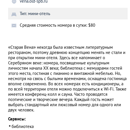
vena.old-spb.ru
Тип: мини-отель
Cредняя стоимость номера в сутки: $80
АЗАД
«Старая Вена» некогда была известным литературным
рестораном, поэтому древнюю концепцию менять не стали и
при открытии мини-отеля. Здесь все напоминает о
Серебряном веке: номера, посвященные культурным
личностям начала XX века; библиотека с мемуарами гостей
этого места, гостиная с пианино и винтажной мебелью. Но,
несмотря на связь с былыми временами, оснащена гостиница
вполне современно. Во всех номерах есть кондиционеры, а
по всей территории отеля можно подключиться к Wi-Fi. Также
имеется конференц-холл и сауна. Часто проводятся
поэтические и творческие вечера. Каждый гость может
выбрать стандартный или люксовый номер для одного или
двух человек.
Сервисы:
библиотека