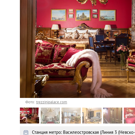
Астана
Афины
Киев
Лондон
Лос-Анджелес
Москва
Париж
Фото:
trezzinipalace.com
Паттайя
Станция метро: Василеостровская (Линия 3 (Невско
Пхукет