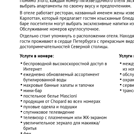
Помимо этого, каждый номер пятизвездочного отеля экск
выбрать апартаменты по своему вкусу и предпочтениям.
В отеле работает ресторан, названный именем жены изв
Карлотта», который предлагает гостям изысканные блюда
баре посетители могут выбрать эксклюзивные напитки из
Обслуживание номеров круглосуточное.
Отдельно стоит упомянуть о расположении отеля. Находя
гости проживают в сердце Петербурга с прекрасным вид
достопримечательностей Северной столицы.
Услуги в номере:
Услуги 
беспроводной высокоскоростной доступ в
межд
Интернет
из но
ежедневно обновляемый ассортимент
обслу
бутилированной воды
охран
махровые банные халаты и тапочки
серви
мини-бар
транс
постельное белье Mascioni
продукция от Chopard во всех номерах
пуховые одеяла и подушки
спутниковое телевидение
телевизор с плазменным или ЖК-экраном
увеличительное зеркало для макияжа/
бритья
фен