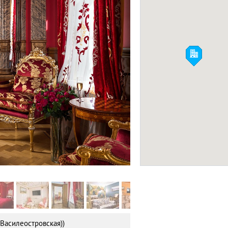
Fall In Love Hostel
ХОСТЕЛЫ
Фото:
trezzinipalace.com
-Василеостровская))