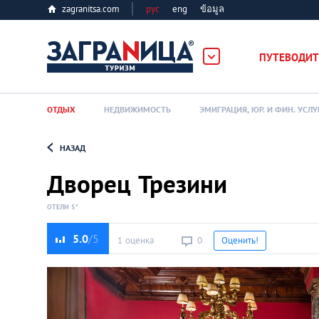
zagranitsa.com
рус
eng
ข้อมูล
ербург
ПУТЕВОДИТ
ОТДЫХ
НЕДВИЖИМОСТЬ
ЭМИГРАЦИЯ, ЮР. И ФИН. УСЛУ
НАЗАД
Loading...
Дворец Трезини
ОТЕЛИ 5*
5.0
1 оценка
0
Оценить!
Алматы