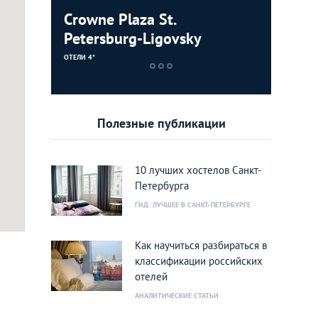
Crowne Plaza St.
Akyan Sa
Petersburg-Ligovsky
ОТЕЛИ 3*
ОТЕЛИ 4*
Полезные публикации
10 лучших хостелов Санкт-
Петербурга
ГИД: ЛУЧШЕЕ В САНКТ-ПЕТЕРБУРГЕ
Как научиться разбираться в
классификации российских
отелей
АНАЛИТИЧЕСКИЕ СТАТЬИ