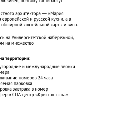
люзивен, поэтому гости могут
естного архитектора — «Мария
 европейской и русской кухни, а в
 обширной коктейльной карты и вина.
сь на Университетской набережной,
ом на множество
на территории:
угородние и международные звонки
мера
живание номеров 24 часа
яемая парковка
ровка завтрака в номер
фер в СПА-центр «Кристалл-спа»