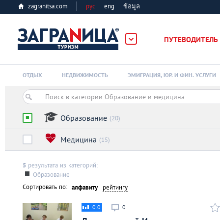
zagranitsa.com
рус
eng
ข้อมูล
рг
ПУТЕВОДИТЕЛЬ
Loading...
ОТДЫХ
НЕДВИЖИМОСТЬ
ЭМИГРАЦИЯ, ЮР. И ФИН. УСЛУГИ
Образование
(20)
Медицина
(15)
Алматы
5
результата из категорий:
Астана
Образование
Сортировать по:
алфавиту
рейтингу
Афины
0.0
0