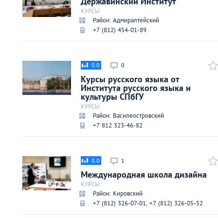
Державинский Институт
Киев
КУРСЫ
Район: Адмиралтейский
+7 (812) 454-01-89
Лондон
Лос-Анджелес
0.0
0
Курсы русского языка от
Москва
Института русского языка и
культуры СПбГУ
КУРСЫ
Париж
Район: Василеостровский
+7 812 323-46-82
Паттайя
0.0
1
Пхукет
Международная школа дизайна
КУРСЫ
Санкт-Петербург
Район: Кировский
+7 (812) 326-07-01, +7 (812) 326-05-52