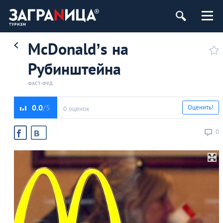
ург
McDonald’s на
Рубинштейна
ФАСТ-ФУД
0.0
Оценить!
0 оценок
0