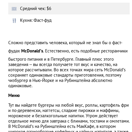
Средний чек: $6
Кухня: Фаст-фуд
АЗАД
Сложно представить человека, который не знал бы о фаст-
фудах
McDonald’s
. Естественно, есть подобные ресторанчики
быстрого питания и в Петербурге. Главный плюс этого
заведения – вы всегда получаете тот вкус и качество, на
которое рассчитывали. Во всех точках мира сеть McDonald’s
сохраняет одинаковые стандарты приготовления, поэтому
чизбургер в Нью-Йорке и на Рубинштейна абсолютно
одинаковые.
Меню
Тут вы найдете бургеры на любой вкус, роллы, картофель фри
и по-деревенски, наггетсы, сладкие пирожки и маффины,
мороженое и безалкогольные напитки. Утром действует
отдельное меню для завтрака с блинами, тостами и омлетами.
В McDonald’s на Рубинштейна есть МакКафе, в котором
широкое разнообразие кофейных и чайных напитков, а также