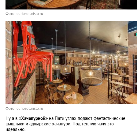
Фото: curiosoturisto.ru
Фото: curiosoturisto.ru
Ну а в «
Хачапурной
» на Пяти углах подают фантастические
шашлыки и аджарские хачапури. Под теплую чачу это —
идеально.