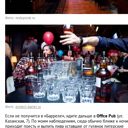
Фото: restopoisk.ru
Фото:
project-barrel.ru
Если не получится в «Барреле», идите дальше в
Office Pub
(ул.
Казанская, 7). По моим наблюдениям, сюда обычно ближе к ночи
приходят поесть и выпить пива уставшие от гулянок питерские