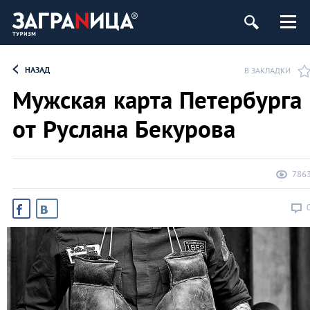
ург
НАЗАД
В ЗАКЛАДКИ
Мужская карта Петербурга
от Руслана Бекурова
786