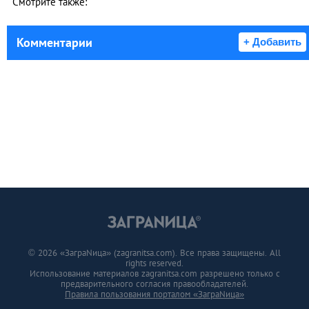
Смотрите также:
Комментарии
+ Добавить
© 2026 «ЗаграNица» (zagranitsa.com). Все права защищены. All
rights reserved.
Использование материалов zagranitsa.com разрешено только с
предварительного согласия правообладателей.
Правила пользования порталом «ЗаграNица»