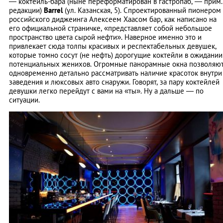
— коктейль-бара (ныне переформатирован в гастропаб, — прим.
редакции)
Barrel
(ул. Казанская, 5). Спроектированный пионером
российского диджеинга Алексеем Хаасом бар, как написано на
его официальной страничке, «представляет собой небольшое
пространство цвета сырой нефти». Наверное именно это и
привлекает сюда толпы красивых и респектабельных девушек,
которые томно сосут (не нефть) дорогущие коктейли в ожидании
потенциальных женихов. Огромные панорамные окна позволяю
одновременно детально рассматривать наличие красоток внутри
заведения и люксовых авто снаружи. Говорят, за пару коктейлей
девушки легко перейдут с вами на «ты». Ну а дальше — по
ситуации.