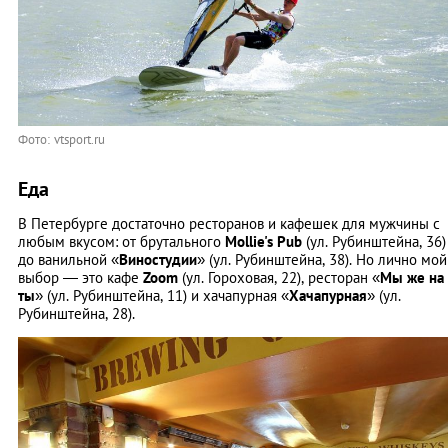
Фото: vtsport.ru
Еда
В Петербурге достаточно ресторанов и кафешек для мужчины с
любым вкусом: от брутального
Mollie's Pub
(ул. Рубинштейна, 36)
до ванильной «
Виностудии
» (ул. Рубинштейна, 38). Но лично мой
выбор — это кафе
Zoom
(ул. Гороховая, 22), ресторан «
Мы же на
ты
» (ул. Рубинштейна, 11) и хачапурная «
Хачапурная
» (ул.
Рубинштейна, 28).