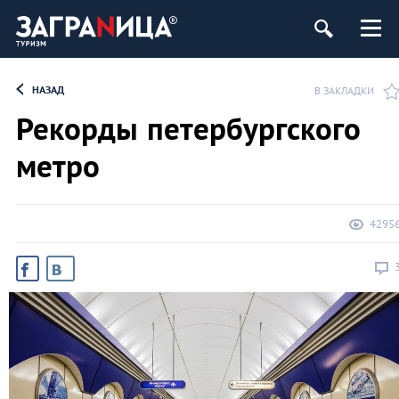
ург
НАЗАД
В ЗАКЛАДКИ
Рекорды петербургского
метро
4295