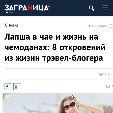
ург
НАЗАД
В ЗАКЛАДКИ
Лапша в чае и жизнь на
чемоданах: 8 откровений
из жизни трэвел-блогера
1062