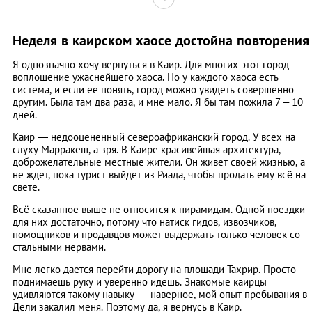
Неделя в каирском хаосе достойна повторения
Я однозначно хочу вернуться в Каир. Для многих этот город ―
воплощение ужаснейшего хаоса. Но у каждого хаоса есть
система, и если ее понять, город можно увидеть совершенно
другим. Была там два раза, и мне мало. Я бы там пожила 7 – 10
дней.
Каир ― недооцененный североафриканский город. У всех на
слуху Марракеш, а зря. В Каире красивейшая архитектура,
доброжелательные местные жители. Он живет своей жизнью, а
не ждет, пока турист выйдет из Риада, чтобы продать ему всё на
свете.
Всё сказанное выше не относится к пирамидам. Одной поездки
для них достаточно, потому что натиск гидов, извозчиков,
помощников и продавцов может выдержать только человек со
стальными нервами.
Мне легко дается перейти дорогу на площади Тахрир. Просто
поднимаешь руку и уверенно идешь. Знакомые каирцы
удивляются такому навыку ― наверное, мой опыт пребывания в
Дели закалил меня. Поэтому да, я вернусь в Каир.