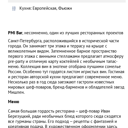
Кухня: Европейская, Фьюжн
АЗАД
PMI Bar
, несомненно, один из лучших ресторанных проектов
Санкт-Петербурга, расположившийся в исторической части
города. Он занимает три этажа и террасу на крыше с
великолепным видом. Затемненное барное пространство
первого этажа с винными стеллажами предлагает атмосферу
pre-party и отличную карту коктейлей с необычным тапас-
меню. Коллекция вин в энотеке отобрана лучшими сомелье
России. Особенно тут гордятся листом игристых вин. Гостиная
и ресторан авторской кухни предлагают современное меню.
Несколько раз в год сюда заезжают гастроли известных
мировых шеф-поваров, бренд-барменов и обладателей звезд
Мишлен.
Меню
Самая большая гордость ресторана – шеф-повар Иван
Березуцкий, ради необычных блюд которого сюда сходятся
все гурманы страны. Его подход – рецепты с фантазией и
креативная подача. В художественном оформлении здесь