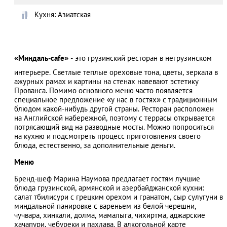
Кухня: Азиатская
АЗАД
«Миндаль-cafe»
- это грузинский ресторан в негрузинском
интерьере. Светлые теплые ореховые тона, цветы, зеркала в
ажурных рамах и картины на стенах навевают эстетику
Прованса. Помимо основного меню часто появляется
специальное предложение «у нас в гостях» с традиционным
блюдом какой-нибудь другой страны. Ресторан расположен
на Английской набережной, поэтому с террасы открывается
потрясающий вид на разводные мосты. Можно попроситься
на кухню и подсмотреть процесс приготовления своего
блюда, естественно, за дополнительные деньги.
Меню
Бренд-шеф Марина Наумова предлагает гостям лучшие
блюда грузинской, армянской и азербайджанской кухни:
салат тбилисури с грецким орехом и гранатом, сыр сулугуни в
миндальной панировке с вареньем из белой черешни,
чучвара, хинкали, долма, мамалыга, чихиртма, аджарские
хачапури, чебуреки и пахлава. В алкогольной карте