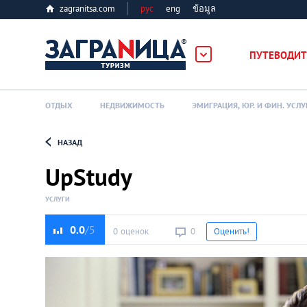
zagranitsa.com
рус
eng
ข้อมูล
ербург
ПУТЕВОДИТ
ОТДЫХ
НЕДВИЖИМОСТЬ
ЭМИГРАЦИЯ, ЮР. И ФИН. УСЛУ
НАЗАД
Loading...
UpStudy
УСЛУГИ
0.0
0 оценок
0
Оценить!
Алматы