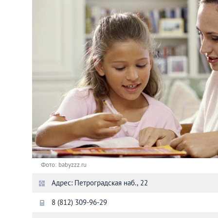
Астана
Афины
Киев
Лондон
Лос-Анджелес
Москва
Париж
Фото: babyzzz.ru
Адрес: Петроградская наб., 22
Паттайя
8 (812) 309-96-29
Пхукет