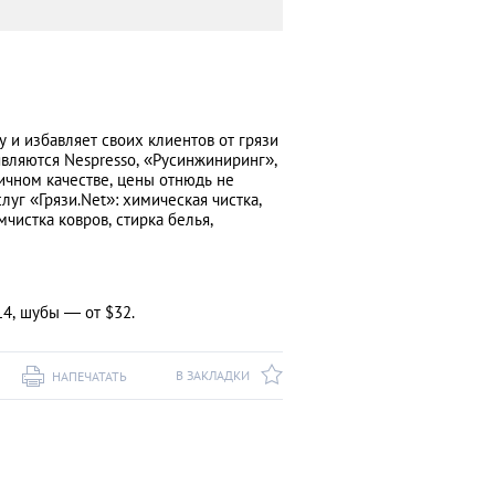
у и избавляет своих клиентов от грязи
являются Nespresso, «Русинжиниринг»,
личном качестве, цены отнюдь не
луг «Грязи.Net»: химическая чистка,
мчистка ковров, стирка белья,
4, шубы — от $32.
В ЗАКЛАДКИ
НАПЕЧАТАТЬ