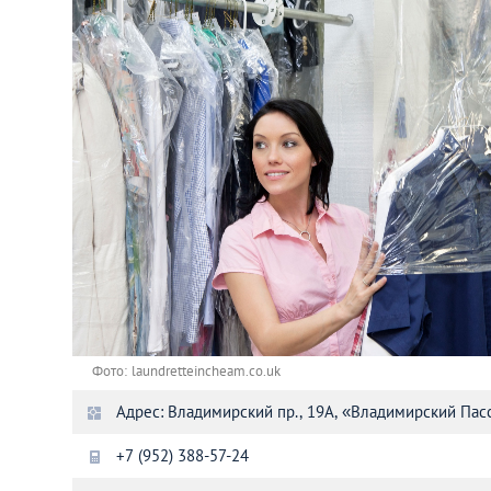
Астана
Афины
Киев
Лондон
Лос-Анджелес
Москва
Париж
Фото: laundretteincheam.co.uk
Адрес: Владимирский пр., 19А, «Владимирский Пас
Паттайя
+7 (952) 388-57-24
Пхукет