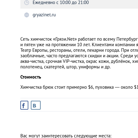
Ежедневно с 10:00 до 21:00
gryazinet.ru
Санкт-Петербург
Сеть химчисток «Грязи.Net» работает по всему Петербург
и пятен уже на протяжении 10 лет. Клиентами компании 
Театр Европы, рестораны, отели, пекарни города. При от
заоблачные, часто предлагаются скидки и акции. Среди ус
аква-чистка, срочная VIP-чистка, окрас кожи, дублёнок, хи
полотенец, скатертей, штор, униформы и др.
Стоимость
Химчистка брюк стоит примерно $6, пуховика — около $1
Вас могут заинтересовать следующие места: