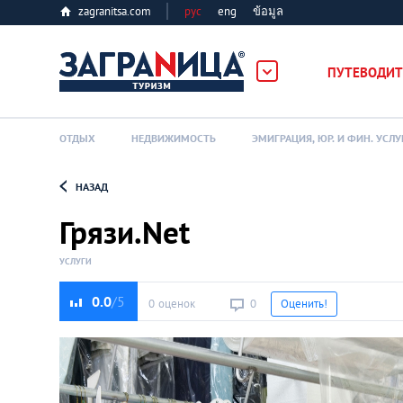
zagranitsa.com
рус
eng
ข้อมูล
ербург
ПУТЕВОДИТ
ОТДЫХ
НЕДВИЖИМОСТЬ
ЭМИГРАЦИЯ, ЮР. И ФИН. УСЛУ
НАЗАД
Loading...
Грязи.Net
УСЛУГИ
0.0
0 оценок
0
Оценить!
Алматы