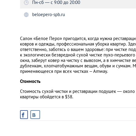
Пн-сб — с 9:00 до 20:00
beloepero-spb.ru
Санкт-Петербург
Салон «Белое Перо» пригодится, когда нужна реставраци
ковров и одежды, профессиональная уборка квартир. Здес
ответственно, заботясь о вашем здоровье: при чистке п
к экологически безвредной сухой чистке пухо-перьевого 
окна, заберут ковер на чистку с вывозом, а в химчистке в
дубленкам, хлопчатобумажным вещам, обуви и сумкам. Мо
применяющееся при всех чистках – Amway.
Стоимость
Стоимость сухой чистки и реставрации подушек — около 
квартиры обойдется в $58.