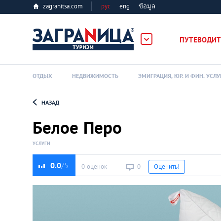
zagranitsa.com
рус
eng
ข้อมูล
ербург
ПУТЕВОДИТ
ОТДЫХ
НЕДВИЖИМОСТЬ
ЭМИГРАЦИЯ, ЮР. И ФИН. УСЛУ
НАЗАД
Loading...
Белое Перо
УСЛУГИ
0.0
0 оценок
0
Оценить!
Алматы