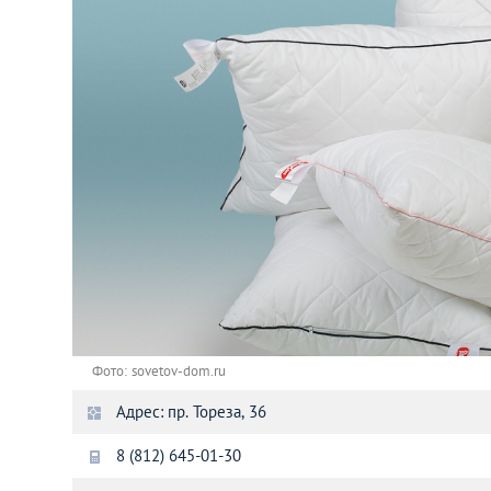
Астана
Афины
Киев
Лондон
Лос-Анджелес
Москва
Париж
Фото: sovetov-dom.ru
Адрес: пр. Тореза, 36
Паттайя
8 (812) 645-01-30
Пхукет