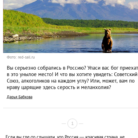
Фото: red-sail.ru
Вы серьезно собрались в Россию? Упаси вас бог приеха
в это унылое место! И что вы хотите увидеть: Советский
Союз, алкоголиков на каждом углу? Или, может, вам по
нраву царящие здесь серость и меланхолия?
Дарья Бабкова
1
Если вы где-то слышали, что Россия — красивая страна, не