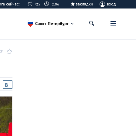
урге сейчас:
закладки
вход
+25
2:06
Санкт-Петербург
КИ