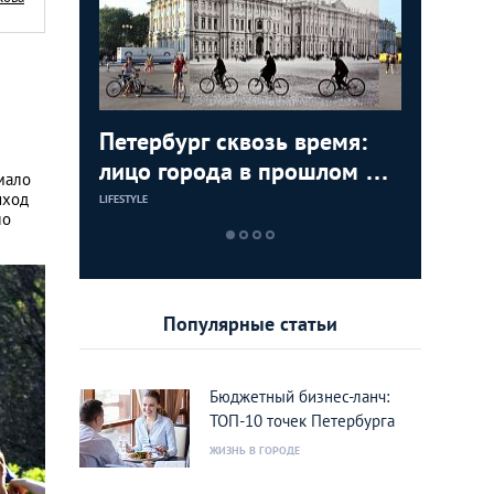
а! 8
Петербург сквозь время:
Главные
Бюджетн
етербурга
лицо города в прошлом и
года
Петербу
мало
сейчас
реально
иход
LIFESTYLE
LIFESTYLE
LIFESTYLE
ло
Популярные статьи
Бюджетный бизнес-ланч:
ТОП-10 точек Петербурга
ЖИЗНЬ В ГОРОДЕ