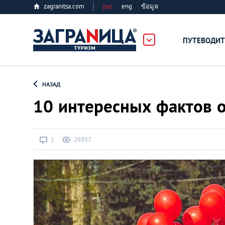
zagranitsa.com
рус
eng
ข้อมูล
ербург
ПУТЕВОДИТ
Loading...
НАЗАД
10 интересных фактов о
1
26937
Алматы
Астана
Афины