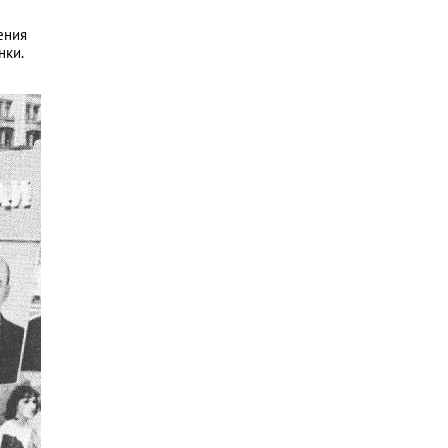
ения
нки.