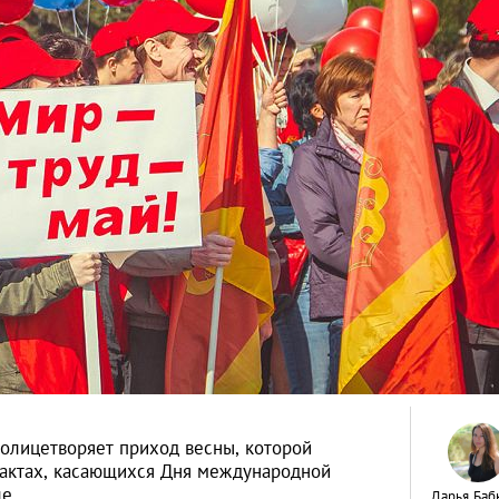
 олицетворяет приход весны, которой
фактах, касающихся Дня международной
ле
Дарья Баб