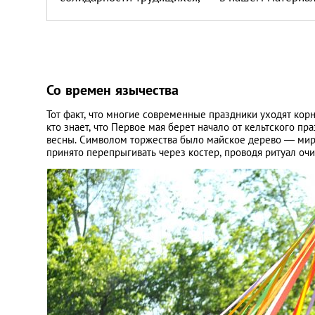
Со времен язычества
Тот факт, что многие современные праздники уходят корн
кто знает, что Первое мая берет начало от кельтского п
весны. Символом торжества было майское дерево — миров
принято перепрыгивать через костер, проводя ритуал оч