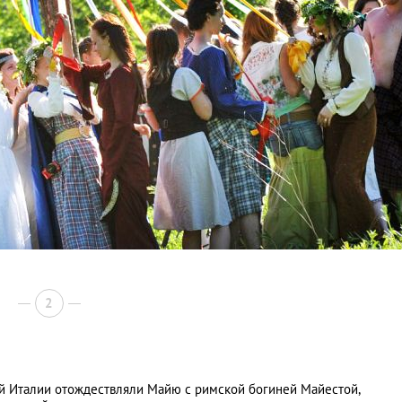
2
ей Италии отождествляли Майю с римской богиней Майестой,