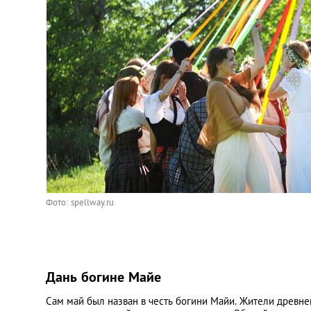
Фото: spellway.ru
Дань богине Майе
Сам май был назван в честь богини Майи. Жители древн