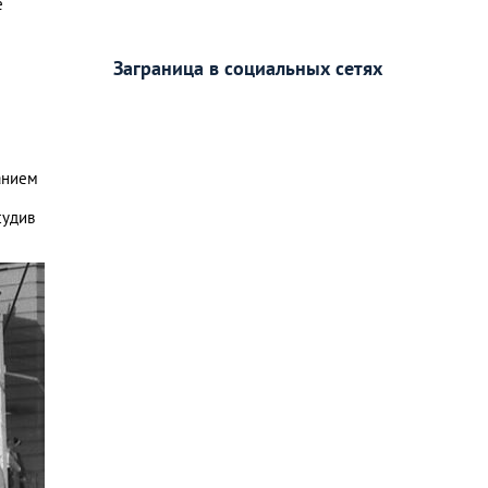
е
Заграница в социальных сетях
анием
судив