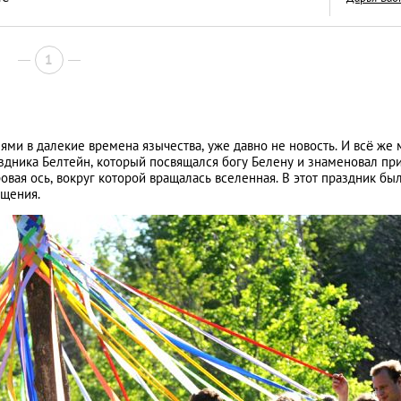
1
Приятного аппетит
бургерных мест П
ями в далекие времена язычества, уже давно не новость. И всё же 
раздника Белтейн, который посвящался богу Белену и знаменовал пр
LIFESTYLE
ая ось, вокруг которой вращалась вселенная. В этот праздник бы
ищения.