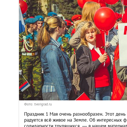
Киев
Лондон
Лос-Анджелес
Москва
Париж
Паттайя
Пхукет
Фото: tverigrad.ru
Санкт-Петербург
Праздник 1 Мая очень разнообразен. Этот день
радуется всё живое на Земле. Об интересных 
солидарности трудящихся, — в нашем материа