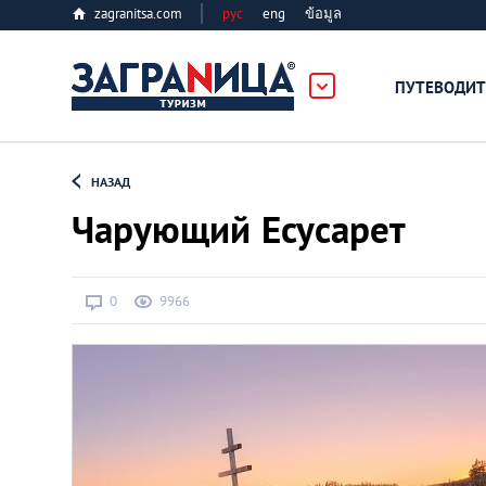
zagranitsa.com
рус
eng
ข้อมูล
ербург
ПУТЕВОДИТ
Loading...
НАЗАД
Чарующий Есусарет
0
9966
Алматы
Астана
Афины