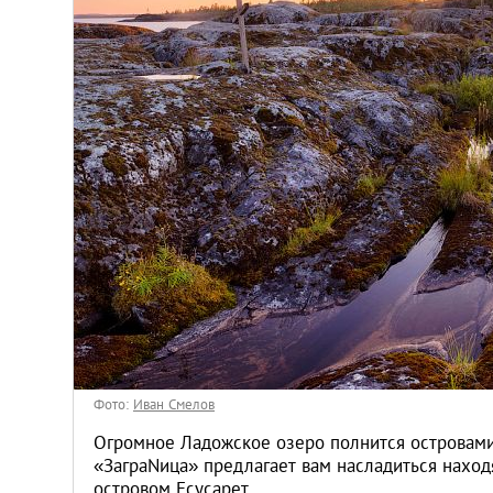
Киев
Лондон
Лос-Анджелес
Москва
Париж
Паттайя
Пхукет
Фото:
Иван Смелов
Санкт-Петербург
Огромное Ладожское озеро полнится островами
«ЗаграNица» предлагает вам насладиться нах
островом Есусарет