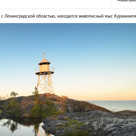
ы с Ленинградской областью, находится живописный мыс Куркинием
Приятного аппетит
бургерных мест П
LIFESTYLE