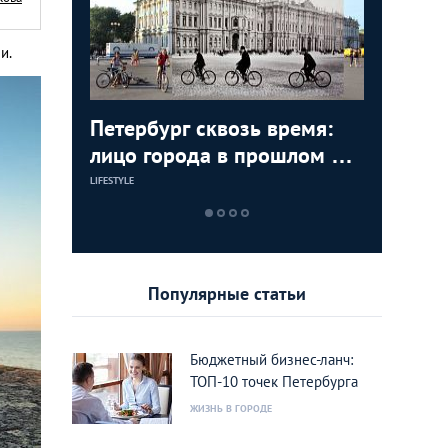
и.
а! 8
Петербург сквозь время:
Главные
Бюджетн
етербурга
лицо города в прошлом и
года
Петербу
сейчас
реально
LIFESTYLE
LIFESTYLE
LIFESTYLE
Популярные статьи
Бюджетный бизнес-ланч:
ТОП-10 точек Петербурга
ЖИЗНЬ В ГОРОДЕ