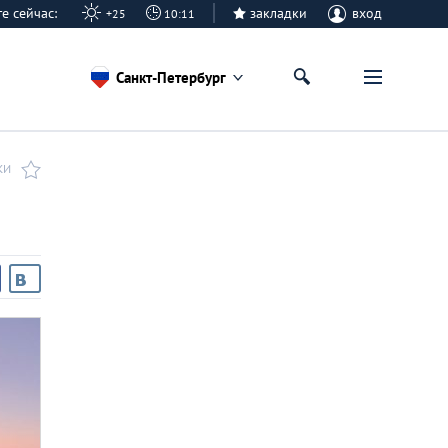
рге сейчас:
закладки
вход
+25
10:11
Санкт-Петербург
КИ