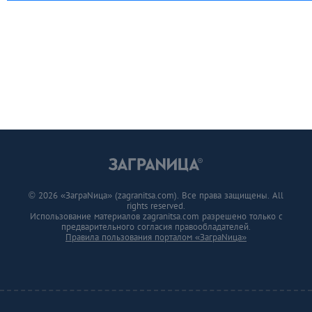
© 2026 «ЗаграNица» (zagranitsa.com). Все права защищены. All
rights reserved.
Использование материалов zagranitsa.com разрешено только с
предварительного согласия правообладателей.
Правила пользования порталом «ЗаграNица»