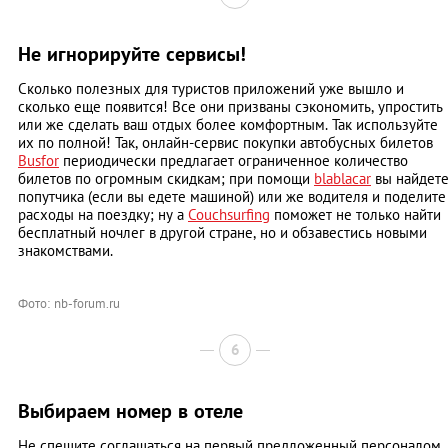
Не игнорируйте сервисы!
Сколько полезных для туристов приложений уже вышло и
сколько еще появится! Все они призваны сэкономить, упростить
или же сделать ваш отдых более комфортным. Так используйте
их по полной! Так, онлайн-сервис покупки автобусных билетов
Busfor
периодически предлагает ограниченное количество
билетов по огромным скидкам; при помощи
blablacar
вы найдет
попутчика (если вы едете машиной) или же водителя и поделите
расходы на поездку; ну а
Couchsurfing
поможет не только найти
бесплатный ночлег в другой стране, но и обзавестись новыми
знакомствами.
Фото: nb-forum.ru
6
Выбираем номер в отеле
Не спешите соглашаться на первый предложенный персоналом