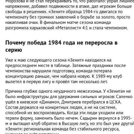
Морозова и не стал перекраивать то, что работало: убрал лишне
напряжение, добавил подвижности в атаке, дал игрокам больше
свободы в решениях. «Зенит» образца 1984-го двигался по
чемпионату без громких заявлений о борьбе за золото, просто
накапливая очки. В финальном матче сезона команда
разгромила харьковский «Металлист» 4:1 и стала чемпионом.
Почему победа 1984 года не переросла в
серию
Уже к маю следующего сезона «Зенит» находился на
предпоследнем месте в таблице. Затяжные праздники после
чемпионства нарушили подготовку, команда потеряла
концентрацию раньше, чем набрала новую. К 1989-му клуб
вылетел в первую лигу и провёл там несколько лет.
Причина глубже одного неудачного межсезонья. У «Зенита» не
было инфраструктуры для удержания сильных игроков: Саленко
ушёл в киевское «Динамо», Дмитриев перебрался в ЦСКА.
Состав держался на конкретных людях, а не на системе,
способной их воспроизводить. Когда эти люди уходили или
теряли форму, заменить было нечем. Садырин вернулся в 1995-
м и вытащил клуб обратно в Высшую лигу, но это был уже друго
«Зенит»: региональная команда без стабильного ресурса,