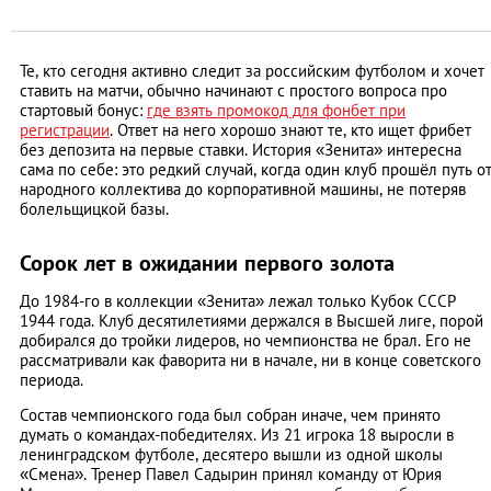
Те, кто сегодня активно следит за российским футболом и хочет
ставить на матчи, обычно начинают с простого вопроса про
стартовый бонус:
где взять промокод для фонбет при
регистрации
. Ответ на него хорошо знают те, кто ищет фрибет
без депозита на первые ставки. История «Зенита» интересна
сама по себе: это редкий случай, когда один клуб прошёл путь о
народного коллектива до корпоративной машины, не потеряв
болельщицкой базы.
Сорок лет в ожидании первого золота
До 1984-го в коллекции «Зенита» лежал только Кубок СССР
1944 года. Клуб десятилетиями держался в Высшей лиге, порой
добирался до тройки лидеров, но чемпионства не брал. Его не
рассматривали как фаворита ни в начале, ни в конце советского
периода.
Состав чемпионского года был собран иначе, чем принято
думать о командах-победителях. Из 21 игрока 18 выросли в
ленинградском футболе, десятеро вышли из одной школы
«Смена». Тренер Павел Садырин принял команду от Юрия