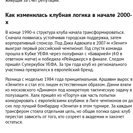
живущая за счёт репутации.
Как изменилась клубная логика в начале 2000-
х
В конце 1990-х структура клуба начала трансформироваться.
Сначала появилась устойчивая городская поддержка, затем
корпоративный спонсор. Под Дика Адвоката в 2007-м «Зенит»
выиграл первый российский чемпионат. Год спустя команда
прошла в Кубке УЕФА через полуфинал с «Баварией» (4:0 в
ответном матче) и победила «Рейнджерс» в финале. Следом
пришёл Суперкубок УЕФА. За три года клуб из регионального
участника превратился в европейский бренд.
Разница с моделью 1984 года принципиальная. Аршавин вырос в
«Зените» и стал его лицом естественным образом. Данни взяли
из московского «Динамо» под конкретную тактическую задачу в
полузащите. Халк пришёл из «Порту» как часть попытки
конкурировать с европейскими клубами: в Лиге чемпионов он до
сих пор лучший бомбардир «Зенита» в этом турнире. За каждым
трансфером стояла отдельная цель, но общая логика одна: клуб
перестал зависеть от того, кто созреет в академии и захочет
остаться.