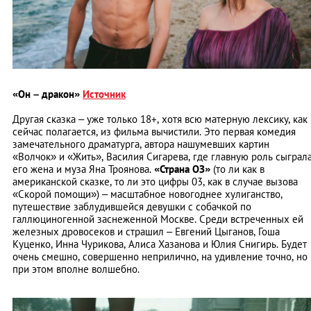
«Он – дракон»
Источник
Другая сказка – уже только 18+, хотя всю матерную лексику, как
сейчас полагается, из фильма вычистили. Это первая комедия
замечательного драматурга, автора нашумевших картин
«Волчок» и «Жить», Василия Сигарева, где главную роль сыграл
его жена и муза Яна Троянова.
«Страна ОЗ»
(то ли как в
американской сказке, то ли это цифры 03, как в случае вызова
«Скорой помощи») – масштабное новогоднее хулиганство,
путешествие заблудившейся девушки с собачкой по
галлюциногенной заснеженной Москве. Среди встреченных ей
железных дровосеков и страшил – Евгений Цыганов, Гоша
Куценко, Инна Чурикова, Алиса Хазанова и Юлия Снигирь. Будет
очень смешно, совершенно неприлично, на удивление точно, но
при этом вполне волшебно.