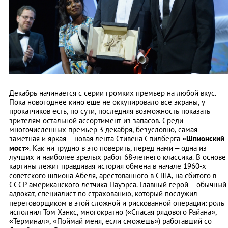
Декабрь начинается с серии громких премьер на любой вкус.
Пока новогоднее кино еще не оккупировало все экраны, у
прокатчиков есть, по сути, последняя возможность показать
зрителям остальной ассортимент из запасов. Среди
многочисленных премьер 3 декабря, безусловно, самая
заметная и яркая – новая лента Стивена Спилберга
«Шпионский
мост»
. Как ни трудно в это поверить, перед нами – одна из
лучших и наиболее зрелых работ 68-летнего классика. В основе
картины лежит правдивая история обмена в начале 1960-х
советского шпиона Абеля, арестованного в США, на сбитого в
СССР американского летчика Пауэрса. Главный герой – обычный
адвокат, специалист по страхованию, который послужил
переговорщиком в этой сложной и рискованной операции: роль
исполнил Том Хэнкс, многократно («Спасая рядового Райана»,
«Терминал», «Поймай меня, если сможешь») работавший со