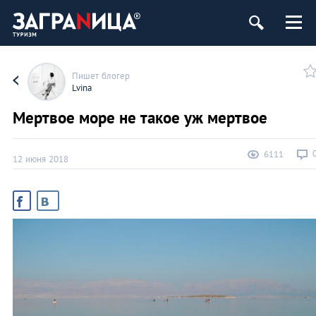
ург
Пишет блогер
Lvina
Мертвое море не такое уж мертвое
6111
12 июня 2018