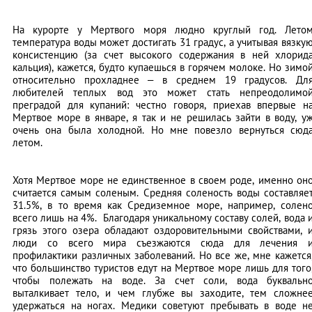
На курорте у Мертвого моря людно круглый год. Лето
температура воды может достигать 31 градус, а учитывая вязку
консистенцию (за счет высокого содержания в ней хлорид
кальция), кажется, будто купаешься в горячем молоке. Но зимо
относительно прохладнее – в среднем 19 градусов. Дл
любителей теплых вод это может стать непреодолимо
преградой для купаний: честно говоря, приехав впервые н
Мертвое море в январе, я так и не решилась зайти в воду, у
очень она была холодной. Но мне повезло вернуться сюд
летом.
Хотя Мертвое море не единственное в своем роде, именно он
считается самым соленым. Средняя соленость воды составляе
31.5%, в то время как Средиземное море, например, солен
всего лишь на 4%. Благодаря уникальному составу солей, вода 
грязь этого озера обладают оздоровительными свойствами, 
люди со всего мира съезжаются сюда для лечения 
профилактики различных заболеваний. Но все же, мне кажется
что большинство туристов едут на Мертвое море лишь для того
чтобы полежать на воде. За счет соли, вода буквальн
выталкивает тело, и чем глубже вы заходите, тем сложне
удержаться на ногах. Медики советуют пребывать в воде н