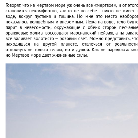
Говорят, что на мертвом море уж очень все «мертвое», и от этог
становится некомфортно, как-то не по себе - никто не живет 
воде, вокруг пустыня и тишина. Но мне это место наоборо
показалось волшебным и внеземным. Лежа на воде, тело будт
парит в невесомости, окружающие с обеих сторон песчаны
оранжевые холмы воссоздают марсианский пейзаж, а на закат
все заливает золотисто – розовый свет. Можно представить, чт
находишься на другой планете, отвлечься от реальности
отдохнуть не только телом, но и душой. Как не парадоксально
но Мертвое море дает жизненные силы.