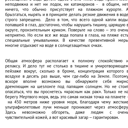
неподвижна и нет ни лодок, ни катамаранов - в общем, не
ничего, что обычно присутствует на пляжном курорте. 
брызгаться, нырять и в принципе делать резкие движения в вод
строго запрещено. Дело в том, что всего одной капли воды
попавшей в глаз, достаточно, чтобы нарушить тишину, царящую 
округе, пронзительным криком. Поверьте на слово – это очен
неприятно. Но если все же вода попала в глаза, на пляже ест
специальные умывальники. В качестве превентивной мер
многие отдыхают на воде в солнцезащитных очках.
Общая атмосфера располагает к полному спокойствию 
релаксу. И дело тут не столько в тишине и умиротворяюще
пейзаже вокруг, сколько в броме, концентрация которого 
воздухе в десять раз выше, чем где-либо на Земле. Поэтом
вскоре вполне возможно вы обнаружите себя мирн
дремлющим на шезлонге под палящим солнцем. Но не стои
опасаться, что вы проснетесь «красным как рак». Только не н
берегу Мертвого моря, ведь это самая низкая точка на планете 
на 450 метров ниже уровня моря, благодаря чему жестки
ультрафиолетовые лучи меньше проникают через атмосферу
Здесь невозможно обгореть, даже людям с очен
чувствительной кожей, а вот красивый загар – гарантирован.