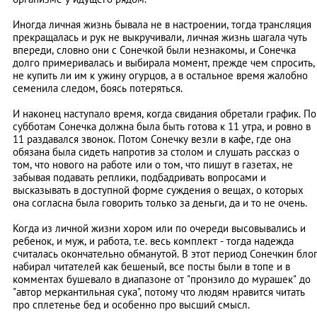
Иногда личная жизнь бывала не в настроении, тогда трансляция
прекращалась и рук не выкручивали, личная жизнь шагала чуть
впереди, словно они с Сонечкой были незнакомы, и Сонечка
долго примеривалась и выбирала момент, прежде чем спросить,
не купить ли им к ужину огурцов, а в остальное время жалобно
семенила следом, боясь потеряться.
И наконец наступало время, когда свидания обретали график. По
субботам Сонечка должна была быть готова к 11 утра, и ровно в
11 раздавался звонок. Потом Сонечку везли в кафе, где она
обязана была сидеть напротив за столом и слушать рассказ о
том, что нового на работе или о том, что пишут в газетах, не
забывая подавать реплики, подбадривать вопросами и
высказывать в доступной форме суждения о вещах, о которых
она согласна была говорить только за деньги, да и то не очень.
Когда из личной жизни хором или по очереди высовывались и
ребенок, и муж, и работа, т.е. весь комплект - тогда надежда
считалась окончательно обманутой. В этот период Сонечкин бло
набирал читателей как бешеный, все посты были в топе и в
комментах бушевало в диапазоне от "пронзило до мурашек" до
"автор меркантильная сука", потому что людям нравится читать
про сплетенье бед и особенно про высший смысл.