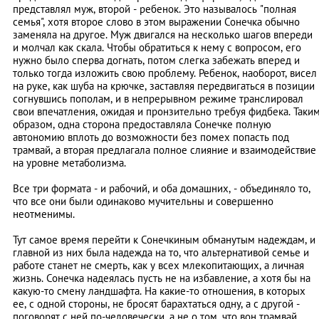
представлял муж, второй - ребенок. Это называлось "полная
семья", хотя второе слово в этом выражении Сонечка обычно
заменяла на другое. Муж двигался на несколько шагов впереди
и молчал как скала. Чтобы обратиться к нему с вопросом, его
нужно было сперва догнать, потом слегка забежать вперед и
только тогда изложить свою проблему. Ребенок, наоборот, висел
на руке, как шуба на крючке, заставляя передвигаться в позиции
согнувшись пополам, и в непрерывном режиме транслировал
свои впечатления, ожидая и пронзительно требуя фидбека. Таки
образом, одна сторона предоставляла Сонечке полную
автономию вплоть до возможности без помех попасть под
трамвай, а вторая предлагала полное слияние и взаимодействие
на уровне метаболизма.
Все три формата - и рабочий, и оба домашних, - объединяло то,
что все они были одинаково мучительны и совершенно
неотменимы.
Тут самое время перейти к Сонечкиным обманутым надеждам, и
главной из них была надежда на то, что альтернативой семье и
работе станет не смерть, как у всех млекопитающих, а личная
жизнь. Сонечка надеялась пусть не на избавление, а хотя бы на
какую-то смену ландшафта. На какие-то отношения, в которых
ее, с одной стороны, не бросят барахтаться одну, а с другой -
поговорят с ней по-человечески, а не о том, что вон трамвай