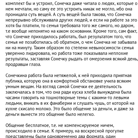
комплект бы и устроил, Сонечка даже читала о людях, которые о
нем мечтали, но саму ее это устроить никак не могло, ибо она
проницала суть вещей. А суть вещей была такова, что Сонечка
непрерывно обслуживала других людей, и если на работе за это
хотя бы платили, то семья требовала того же самого, но даром,
т.е вообще непонятно на каком основании. Кроме того, сам факт,
что Сонечке приходилось работать, был результатом того, что
семья не позаботилась об обратном, о чем Сонечка не забывала
ни на минуту. Таким образом по степени невыносимости семья
уверенно лидировала, но работа тоже показывала неплохие
результаты, заставляя Сонечку рыдать от омерзения всякий день,
продравши глаза.
Сонечкина работа была нетяжелой, к ней приходила приятная
публика, которую она в комфортной обстановке учила всяким
умным вещам. На взгляд самой Сонечки ее деятельность
заключалась в том, что она ради куска хлеба вынуждена была
часами говорить на тошнотворные темы с какими-то левыми
людьми, вникать в их фанаберии и слушать чушь, от которой на
кухне скисало молоко. Это было общение за деньги, и даже за
деньги вынести это общение было нелегко.
Общение бесплатное, т.е. не компенсируемое ничем,
происходило в семье. К примеру, на воскресной прогулке
представлены были одновременно два формата, один