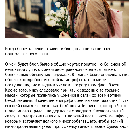
Когда Сонечка решила завести блог, она сперва не очень
понимала, с чего начать.
О чем будет блог, было в общих чертах понятно - о Сонечкиной
непонятой душе, о Сонечкином раненом сердце, а также о
Сонечкиных обманутых надеждах. В планах было оповещать ми
обо всех подробностях этой катастрофы как по мере
поступления, так и задним числом, посредством флешбэков.
Кроме того, миру следовало принять к сведению те горькие
мысли, которые появились у Сонечки в связи со всеми этими
безобразиями. В качестве эпиграфа Сонечка залепила стих "Есть
высший смысл в сплетеньях бед" поэта Теннисона, который, как
и она, много страдал, но держался молодцом. Свежеоткрытый
аккаунт подстрекал написать т.н. верхний пост - такой манифест,
которым встречают всякого мимопробегавшего, чтобы всякий
мимопробегавший узнал про Сонечку самое главное буквально 