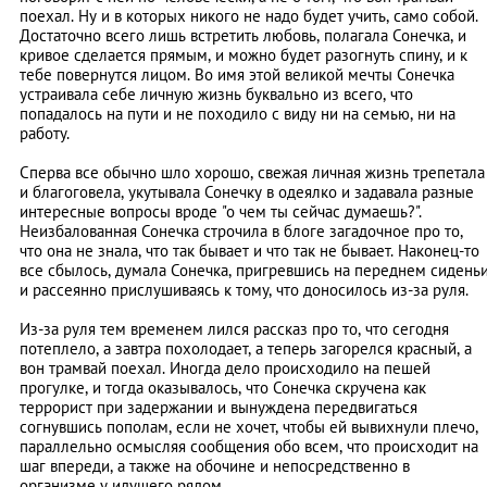
поехал. Ну и в которых никого не надо будет учить, само собой.
Достаточно всего лишь встретить любовь, полагала Сонечка, и
кривое сделается прямым, и можно будет разогнуть спину, и к
тебе повернутся лицом. Во имя этой великой мечты Сонечка
устраивала себе личную жизнь буквально из всего, что
попадалось на пути и не походило с виду ни на семью, ни на
работу.
Сперва все обычно шло хорошо, свежая личная жизнь трепетала
и благоговела, укутывала Сонечку в одеялко и задавала разные
интересные вопросы вроде "о чем ты сейчас думаешь?".
Неизбалованная Сонечка строчила в блоге загадочное про то,
что она не знала, что так бывает и что так не бывает. Наконец-то
все сбылось, думала Сонечка, пригревшись на переднем сидень
и рассеянно прислушиваясь к тому, что доносилось из-за руля.
Из-за руля тем временем лился рассказ про то, что сегодня
потеплело, а завтра похолодает, а теперь загорелся красный, а
вон трамвай поехал. Иногда дело происходило на пешей
прогулке, и тогда оказывалось, что Сонечка скручена как
террорист при задержании и вынуждена передвигаться
согнувшись пополам, если не хочет, чтобы ей вывихнули плечо,
параллельно осмысляя сообщения обо всем, что происходит на
шаг впереди, а также на обочине и непосредственно в
организме у идущего рядом.