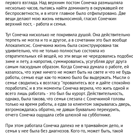
первого взгляда. Над верхним постом Сонечка размышляла
несколько часов, пытаясь найти доминанту в окружавшей ее
беспросветности, и в итоге главное было отфильтровано. Две
вещи делают мою жизнь невыносимой, гласил Сонечкин
верхний пост, - работа и семья.
Тут Сонечка нисколько не покривила душой. Она действительно
терпеть не могла и то и другое, а в сочетании это был вообще
Апокалипсис. Сонечкина жизнь была сконструирована так
удивительно, что не только полностью состояла из
отвратительных ей вещей, но эти вещи не чередовались подобн
зиме и лету, а напротив, суммировались, усугубляя друг друга
самым паскудным образом. Когда Сонечка думала о работе, ей
казалось, что хуже ничего не может быть на свете и что не будь
работы, семью еще как-то можно было бы выдержать. Мысли о
семье сводились к возгласу "провалитесь все и дайте спокойно
поработать", и в эти моменты Сонечка верила, что жить одной и
всего лишь работать - это был бы курорт. Действительность,
однако, была такова, что семья слезала с Сонечкиной головы
только на время работы, а едва за клиентом закрывалась дверь,
взгромождалась обратно, не давши буквально перекурить,
отчего Сонечка ощущала себя шлюхой на субботнике.
При этом работала Сонечка далеко не в трамвайном депо, и
семья у нее была без диагнозов. Кого-то, может быть, такой