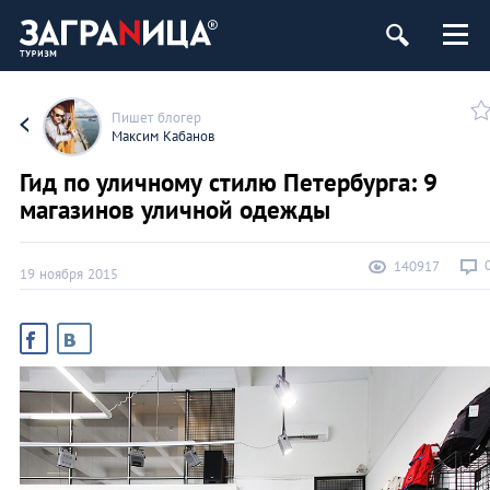
ург
Пишет блогер
Максим Кабанов
Гид по уличному стилю Петербурга: 9
магазинов уличной одежды
140917
19 ноября 2015