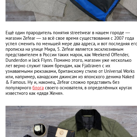
Ещё один прародитель понятия streetwear в нашем городе —
магазин Zefear — за всё свое время существования с 2007 года
успел сменить по меньшей мере два адреса, и вот последняя ег
прописка на улице Мира, 5. Zefear является эксклюзивным
представителем в России таких марок, как Weekend Offender,
Dunderdon и Jack Flynn. Помимо этого, магазин уже несколько
лет верно служит таким брендам, как Fjallraven с их
узнаваемыми рюкзаками, британскому стилю от Universal Works
или, например, канадским джинсам из японского денима Naked
& Famous. Ну и, наконец, Zefear сложно представить без
популярного
блога
своего основателя, в определённых кругах
известного как «дядя Женя».