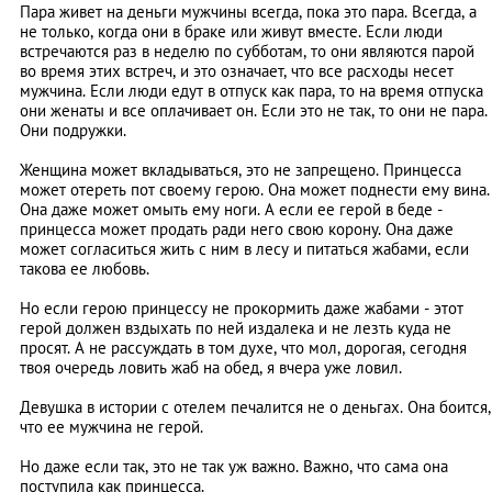
Пара живет на деньги мужчины всегда, пока это пара. Всегда, а
не только, когда они в браке или живут вместе. Если люди
встречаются раз в неделю по субботам, то они являются парой
во время этих встреч, и это означает, что все расходы несет
мужчина. Если люди едут в отпуск как пара, то на время отпуска
они женаты и все оплачивает он. Если это не так, то они не пара.
Они подружки.
Женщина может вкладываться, это не запрещено. Принцесса
может отереть пот своему герою. Она может поднести ему вина.
Она даже может омыть ему ноги. А если ее герой в беде -
принцесса может продать ради него свою корону. Она даже
может согласиться жить с ним в лесу и питаться жабами, если
такова ее любовь.
Но если герою принцессу не прокормить даже жабами - этот
герой должен вздыхать по ней издалека и не лезть куда не
просят. А не рассуждать в том духе, что мол, дорогая, сегодня
твоя очередь ловить жаб на обед, я вчера уже ловил.
Девушка в истории с отелем печалится не о деньгах. Она боится,
что ее мужчина не герой.
Но даже если так, это не так уж важно. Важно, что сама она
поступила как принцесса.