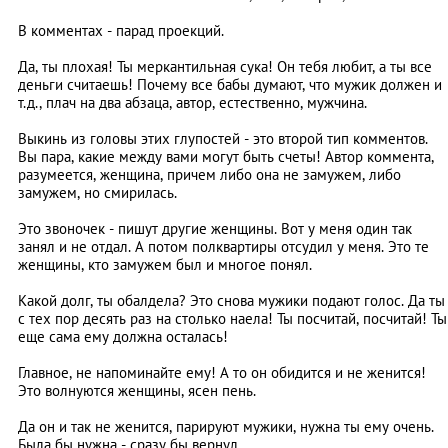
В комментах - парад проекций.
Да, ты плохая! Ты меркантильная сука! Он тебя любит, а ты все
деньги считаешь! Почему все бабы думают, что мужик должен и
т.д., плач на два абзаца, автор, естественно, мужчина.
Выкинь из головы этих глупостей - это второй тип комментов.
Вы пара, какие между вами могут быть счеты! Автор коммента,
разумеется, женщина, причем либо она не замужем, либо
замужем, но смирилась.
Это звоночек - пишут другие женщины. Вот у меня один так
занял и не отдал. А потом полквартиры отсудил у меня. Это те
женщины, кто замужем был и многое понял.
Какой долг, ты обалдела? Это снова мужики подают голос. Да ты
с тех пор десять раз на столько наела! Ты посчитай, посчитай! Ты
еще сама ему должна осталась!
Главное, не напоминайте ему! А то он обидится и не женится!
Это волнуются женщины, ясен пень.
Да он и так не женится, парируют мужики, нужна ты ему очень.
Была бы нужна - сразу бы вернул.