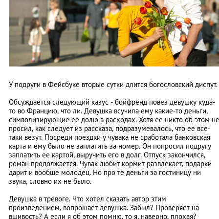
У подруги в Фейсбуке вторые сутки длится богословский диспут.
Обсуждается следующий казус - бойфренд повез девушку куда-
то во Францию, что ли. Девушка всучила ему какие-то деньги,
символизирующие ее долю в расходах. Хотя ее никто об этом н
просил, как следует из рассказа, подразумевалось, что ее все-
таки везут. Посреди поездки у чувака не сработала банковская
карта и ему было не заплатить за номер. Он попросил подругу
заплатить ее картой, выручить его в долг. Отпуск закончился,
роман продолжается. Чувак любит-кормит-развлекает, подарки
дарит и вообще молодец. Но про те деньги за гостиницу ни
звука, словно их не было.
Девушка в тревоге. Что хотел сказать автор этим
произведением, вопрошает девушка. Забыл? Проверяет на
вшивость? А если я об этом помню, то я, наверно, плохая?