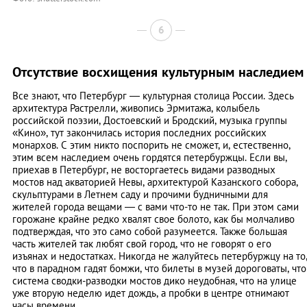
6
Отсутствие восхищения культурным наследием
Все знают, что Петербург — культурная столица России. Здесь
архитектура Растрелли, живопись Эрмитажа, колыбель
российской поэзии, Достоевский и Бродский, музыка группы
«Кино», тут закончилась история последних российских
монархов. С этим никто поспорить не сможет, и, естественно,
этим всем наследием очень гордятся петербуржцы. Если вы,
приехав в Петербург, не восторгаетесь видами разводных
мостов над акваторией Невы, архитектурой Казанского собора,
скульптурами в Летнем саду и прочими будничными для
жителей города вещами — с вами что-то не так. При этом сами
горожане крайне редко хвалят свое болото, как бы молчаливо
подтверждая, что это само собой разумеется. Также большая
часть жителей так любят свой город, что не говорят о его
изъянах и недостатках. Никогда не жалуйтесь петербуржцу на то
что в парадном гадят бомжи, что билеты в музей дороговаты, что
система сводки-разводки мостов дико неудобная, что на улице
уже вторую неделю идет дождь, а пробки в центре отнимают
часы времени.