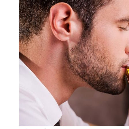
Киев
Лондон
Лос-Анджелес
Москва
Париж
Паттайя
Пхукет
Санкт-Петербург