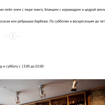
ким пейл-элем с пюре манго, бланшем с кориандром и цедрой апел
сосиски или ребрышки барбекю. По субботам и воскресеньям до че
2
цу и субботу с 13:00 до 02:00