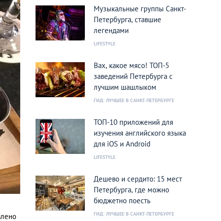
Музыкальные группы Санкт-
Петербурга, ставшие
легендами
LIFESTYLE
Вах, какое мясо! ТОП-5
заведений Петербурга с
лучшим шашлыком
ГИД: ЛУЧШЕЕ В САНКТ-ПЕТЕРБУРГЕ
ТОП-10 приложений для
изучения английского языка
для iOS и Android
LIFESTYLE
Дешево и сердито: 15 мест
Петербурга, где можно
бюджетно поесть
ГИД: ЛУЧШЕЕ В САНКТ-ПЕТЕРБУРГЕ
влено