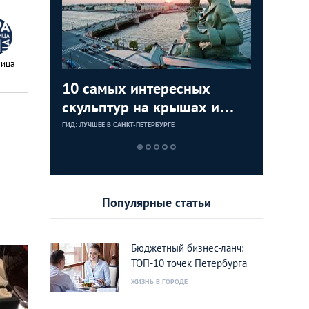
Nица
 15 мест
10 самых интересных
В тепле
Заброше
В самое
ожно
скульптур на крышах и
места П
Петербу
по анде
фасадах зданий Питера
и барам
ГИД: ЛУЧШЕЕ В САНКТ-ПЕТЕРБУРГЕ
ГИД: ЛУЧШЕЕ В С
ГИД: ЛУЧШЕЕ В С
ГИД: ЛУЧШЕЕ В С
Популярные статьи
Бюджетный бизнес-ланч:
ТОП-10 точек Петербурга
ЖИЗНЬ В ГОРОДЕ