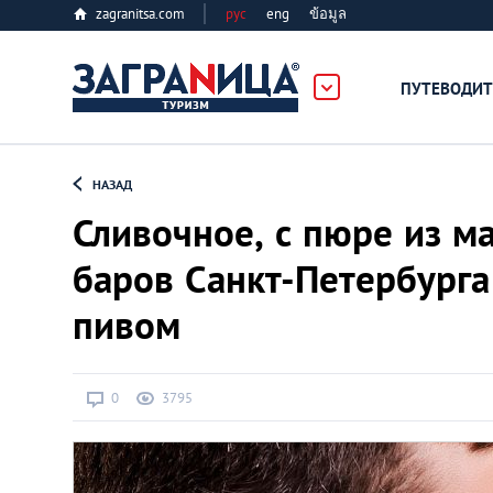
zagranitsa.com
рус
eng
ข้อมูล
ербург
ПУТЕВОДИТ
Loading...
НАЗАД
Сливочное, с пюре из м
баров Санкт-Петербург
пивом
Алматы
Астана
0
3795
Афины