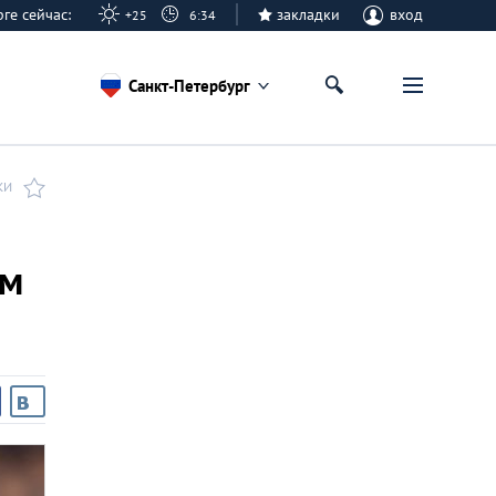
урге сейчас:
закладки
вход
+25
6:34
Санкт-Петербург
КИ
ым