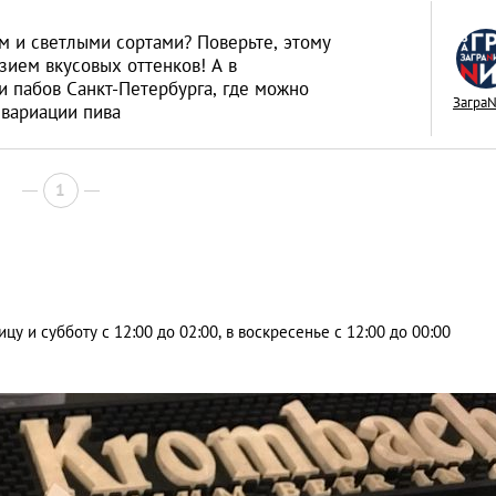
ым и светлыми сортами? Поверьте, этому
зием вкусовых оттенков! А в
и пабов Санкт-Петербурга, где можно
Загра
вариации пива
Дешево и сердито:
Петербурга, где м
1
бюджетно поесть
ГИД: ЛУЧШЕЕ В САНКТ-ПЕТЕРБУРГЕ
ицу и субботу с 12:00 до 02:00, в воскресенье с 12:00 до 00:00