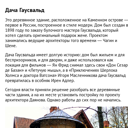
Дача Гаусвальд
Это деревянное здание, расположенное на Каменном острове 
первое в России, построенное в стиле модерн. Дом был создан в
1898 году по заказу булочного мастера Гаусвальда, который
хотел сделать оригинальный подарок жене. Проектом
занимались ведущие архитекторы того времени — Чагин и
Шене.
Дача Гаусвальда имеет долгую историю: дом был жильем и для
беспризорников, и для дворян, и даже использовался как
локация для фильмов — Ян Фрид снимал здесь свои «Дон Сезар
де Базан» и «Летучую мышь», а в «Приключениях Шерлока
Холмса и доктора Ватсона» Игоря Масленникова дача Гаусвальд
превратилась в особняк Ирен Адлер.
Сегодня власти приняли решение разобрать все деревянные
части здания, а на их месте установить постройку по проекту
архитектора Даянова. Однако работы до сих пор не начались.