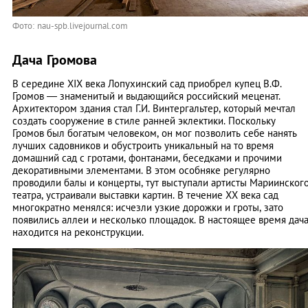
Фото: nau-spb.livejournal.com
Дача Громова
В середине XIX века Лопухинский сад приобрел купец В.Ф.
Громов — знаменитый и выдающийся российский меценат.
Архитектором здания стал Г.И. Винтергальтер, который мечтал
создать сооружение в стиле ранней эклектики. Поскольку
Громов был богатым человеком, он мог позволить себе нанять
лучших садовников и обустроить уникальный на то время
домашний сад с гротами, фонтанами, беседками и прочими
декоративными элементами. В этом особняке регулярно
проводили балы и концерты, тут выступали артисты Мариинског
театра, устраивали выставки картин. В течение ХХ века сад
многократно менялся: исчезли узкие дорожки и гроты, зато
появились аллеи и несколько площадок. В настоящее время дач
находится на реконструкции.