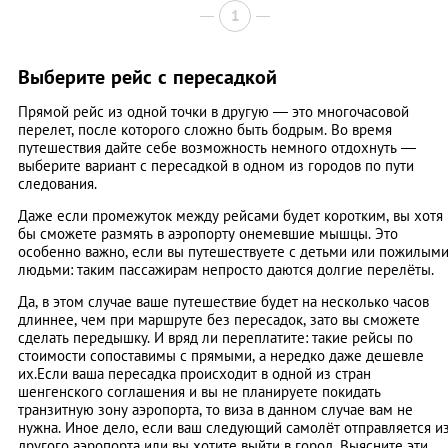
1
Выберите рейс с пересадкой
Прямой рейс из одной точки в другую — это многочасовой
перелет, после которого сложно быть бодрым. Во время
путешествия дайте себе возможность немного отдохнуть —
выберите вариант с пересадкой в одном из городов по пути
следования.
Даже если промежуток между рейсами будет коротким, вы хотя
бы сможете размять в аэропорту онемевшие мышцы. Это
особенно важно, если вы путешествуете с детьми или пожилым
людьми: таким пассажирам непросто даются долгие перелёты.
Да, в этом случае ваше путешествие будет на несколько часов
длиннее, чем при маршруте без пересадок, зато вы сможете
сделать передышку. И вряд ли переплатите: такие рейсы по
стоимости сопоставимы с прямыми, а нередко даже дешевле
их.Если ваша пересадка происходит в одной из стран
шенгенского соглашения и вы не планируете покидать
транзитную зону аэропорта, то виза в данном случае вам не
нужна. Иное дело, если ваш следующий самолёт отправляется и
другого аэропорта или вы хотите выйти в город. Выясните эти