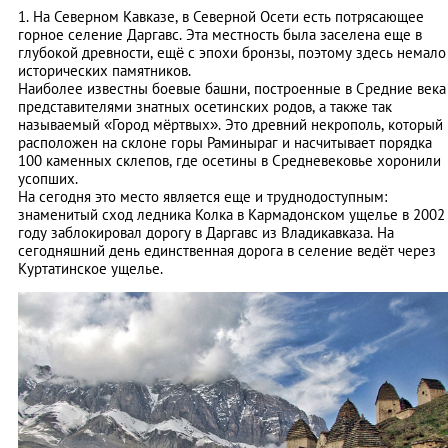
1. На Северном Кавказе, в Северной Осети есть потрясающее
горное селение Даргавс. Эта местность была заселена еще в
глубокой древности, ещё с эпохи бронзы, поэтому здесь немало
исторических памятников.
Наиболее известны боевые башни, построенные в Средние века
представителями знатных осетинских родов, а также так
называемый «Город мёртвых». Это древний некрополь, который
расположен на склоне горы Раминыраг и насчитывает порядка
100 каменных склепов, где осетины в Средневековье хоронили
усопших.
На сегодня это место является еще и труднодоступным:
знаменитый сход ледника Колка в Кармадонском ущелье в 2002
году заблокировал дорогу в Даргавс из Владикавказа. На
сегодняшний день единственная дорога в селение ведёт через
Куртатинское ущелье.