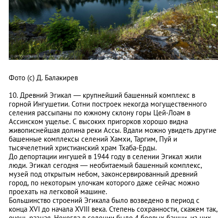
Фото (с) Д. Балакирев
10. Древний Эгикал — крупнейший башенный комплекс в
горной Ингушетии. Сотни построек некогда могущественного
селения рассыпаны по южному склону горы Цей-Лоам в
Ассинском ущелье. С высоких пригорков хорошо видна
живописнейшая долина реки Ассы. Вдали можно увидеть другие
башенные комплексы селений Хамхи, Таргим, Пуй и
тысячелетний христианский храм Тхаба-Ерды.
До депортации ингушей в 1944 году в селении Эгикал жили
люди. Эгикал сегодня — необитаемый башенный комплекс,
музей под открытым небом, законсервированный древний
город, по некоторым улочкам которого даже сейчас можно
проехать на легковой машине.
Большинство строений Эгикала было возведено в период с
конца XVI до начала XVIII века. Степень сохранности, скажем так,
очень разная. Некогда в селении было 4 боевых башни, из них