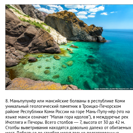
8. Маньпупунёр или мансийские болваны в республике Коми
уникальный геологический памятник в Троицко-Печорском
районе Республики Коми России на горе Мань-Пупу-нёр (что на
языке манси означает "Малая гора идолов"), в междуречье рек
Ичотляга и Печоры. Всего столбов — 7, высота от 30 до 42 м.
Столбы выветривания находятся довольно далеко от обитаемых
мест. Добраться до столбов могут только подготовленные