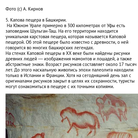
Фото (с) А. Кирнов
5. Капова пещера в Башкирии.
На Южном Урале примерно в 300 километрах от Уфы есть
заповедник Шульган-Таш. На его территории находится
уникальная карстовая пещера, которая называется Каповой
пещерой. Об этой пещере было известно с древности, о ней
говорится во многих башкирских легендах.
На стенах Каповой пещеры в ХХ веке были найдены рисунки
древних людей — изображения мамонтов и лошадей, а также
абстрактные знаки. Возраст рисунков составляет около 17 тысяч
лет. До этого наскальную живопись эпохи палеолита находили
только в Испании и Франции. Хотя на сегодняшний день зал с
оригиналами рисунков закрыт в целях их сохранности, туристы
могут ознакомиться в пещере с их точными копиями.