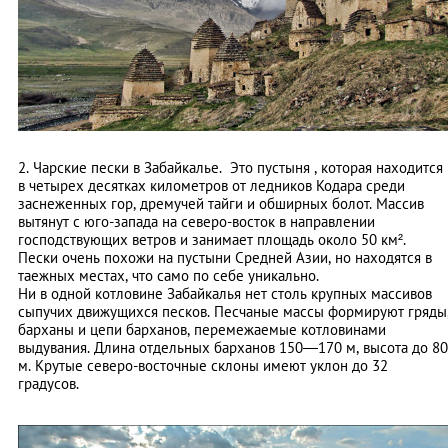
2. Чарские пески в Забайкалье. Это пустыня , которая находится
в четырех десятках километров от ледников Кодара среди
заснеженных гор, дремучей тайги и обширных болот. Массив
вытянут с юго-запада на северо-восток в направлении
господствующих ветров и занимает площадь около 50 км².
Пески очень похожи на пустыни Средней Азии, но находятся в
таежных местах, что само по себе уникально.
Ни в одной котловине Забайкалья нет столь крупных массивов
сыпучих движущихся песков. Песчаные массы формируют гряды
барханы и цепи барханов, перемежаемые котловинами
выдувания. Длина отдельных барханов 150—170 м, высота до 80
м. Крутые северо-восточные склоны имеют уклон до 32
градусов.