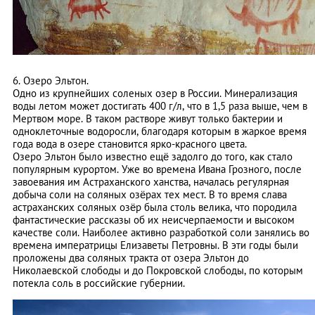
6. Озеро Эльтон.
Одно из крупнейших соленых озер в России. Минерализация
воды летом может достигать 400 г/л, что в 1,5 раза выше, чем в
Мертвом море. В таком растворе живут только бактерии и
одноклеточные водоросли, благодаря которым в жаркое время
года вода в озере становится ярко-красного цвета.
Озеро Эльтон было известно ещё задолго до того, как стало
популярным курортом. Уже во времена Ивана Грозного, после
завоевания им Астраханского ханства, началась регулярная
добыча соли на соляных озёрах тех мест. В то время слава
астраханских соляных озёр была столь велика, что породила
фантастические рассказы об их неисчерпаемости и высоком
качестве соли. Наиболее активно разработкой соли занялись во
времена императрицы Елизаветы Петровны. В эти годы были
проложены два соляных тракта от озера Эльтон до
Николаевской слободы и до Покровской слободы, по которым
потекла соль в российские губернии.