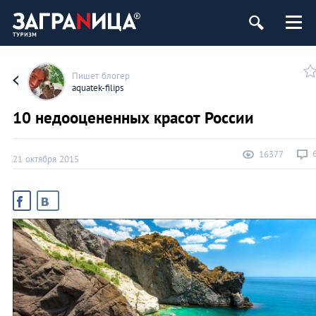
ург
Пишет блогер
aquatek-filips
10 недооцененных красот России
16377
21 октября 2015