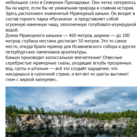
небольшое село в Северном Приладожье. Оно легко затерялось
бы на карте, если бы не уникальная природа и славная история.
Здесь расположен знаменитый Мраморный каньон. Он входит в
состав горного парка «Рускеала» и представляет собой
огромную каменную чашу, заполненную голубовато-изумрудной
водой.
Длина Мраморного каньона — 460 метров, ширина — до 100
метров, глубина местами достигает 50 метров. Это то самое
место, откуда брали мрамор для Исаакиевского собора и других
петербургских памятников архитектуры.
Каньон производит колоссальное впечатление! Отвесные
серебристые мраморные скалы, уходящие вглубь прозрачных
вод, гроты и штольни — всё это создаёт ощущение, что
находишься в сказочной стране, и вот-вот из шахты выглянет
гном с киркой наперевес.