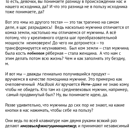
То есть, девочки, вы понимаете разницу в происхождении нас и
нашего исходника, да? И что это разница не в пользу исходника
тоже понимаете, да?
Вот это «мы из другого теста»
—
это так трагично на самом
деле, я щас разрыдаюсь! Ведь насколько мужчина отличается от
комка земли, настолько мы отличаемся от мужчины. А всё
потому, что у креативного отдела шаг преобразовательной
мощности неимоверен! До чего ни дотронется – то
трансформируется неузнаваемо. Был ком земли – стал мужчина
была кость
лобковая
рёберная – стала женщина. А что нам с
этим делать потом всю жизнь? Чем и как заполнять эту бездну,
м.
И вот мы – дважды гениально получившийся продукт –
вручаемся в качестве помощника мужчине. Это примерно как
очеловеченный
MacBook Air
вручается
Йети
даже не знаю кому
чтобы не обидеть. Кто там из средневековых мужчин, например,
самый продвинутый был? Ну, вы понимаете идею, да.
Разве удивительно, что мужчины до сих пор не знают, на какие
кнопки в нас нажимать, чтобы себе на пользу?
Они ведь по всей клавиатуре нам двумя руками всякий раз
делают
имсовылфжисгуцимншмпжср
, и принимают независимы