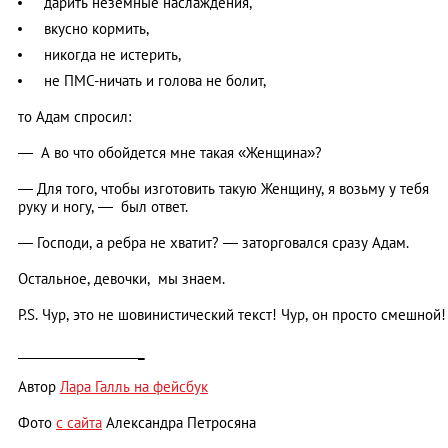
дарить неземные наслаждения,
вкусно кормить,
никогда не истерить,
не ПМС-ничать и голова не болит,
то Адам спросил:
—
А во что обойдется мне такая «Женщина»?
—
Для того, чтобы изготовить такую Женщину, я возьму у тебя
руку и ногу,
—
был ответ.
—
Господи, а ребра не хватит?
—
заторговался сразу Адам.
Остальное, девочки, мы знаем.
P.S. Чур, это не шовинистический текст! Чур, он просто смешной!
____________________
_
Автор
Лара Галль на фейсбук
Фото
с сайта
Александра Петросяна