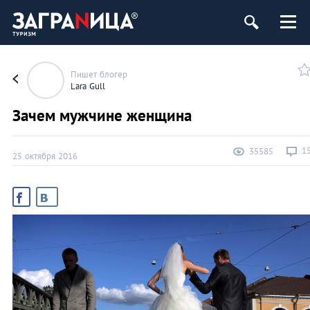
ург
Пишет блогер
Lara Gull
Зачем мужчине женщина
1
35585
25 октября 2016